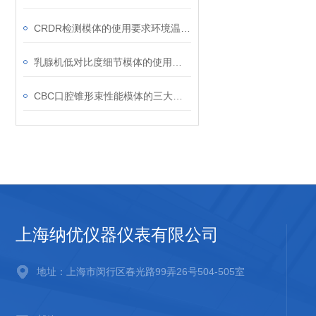
CRDR检测模体的使用要求环境温度为15℃至25℃
乳腺机低对比度细节模体的使用注意事项
CBC口腔锥形束性能模体的三大优点
上海纳优仪器仪表有限公司
地址：上海市闵行区春光路99弄26号504-505室