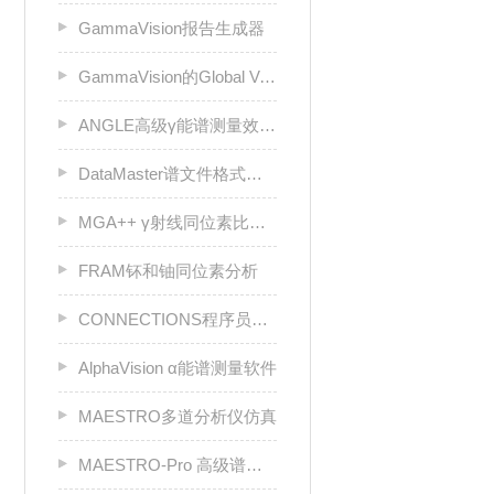
GammaVision报告生成器
GammaVision的Global Value生产力套件
ANGLE高级γ能谱测量效率校准软件
DataMaster谱文件格式转换器
MGA++ γ射线同位素比锕系元素分析
FRAM钚和铀同位素分析
CONNECTIONS程序员工具包
AlphaVision α能谱测量软件
MAESTRO多道分析仪仿真
MAESTRO-Pro 高级谱软件