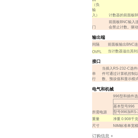
IN
（
负
输
入
）
计数器的前面板
B
前面板
BNC
输入
门
会禁止计数。驱
输出端
间隔
前面板输出
BNC
连
当计数器溢出其
8
OVFL
接口
当插入
RS-232-C
选件
串
件可通过计算机控制
行
数、预设值和显示模
电气和机械
996
型和插件选
基本型号
996
型号
996
加
RS-
所需电源
重量
净重
0.908
千
尺寸
NIM
标准单宽
订购信息
+