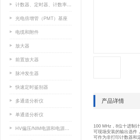
计数器、定时器、计数率计和多通道定标器（MCS）
光电倍增管（PMT）基座
电缆和附件
放大器
前置放大器
脉冲发生器
快速定时鉴别器
产品详情
多通道分析仪
单通道分析仪
100 MHz，8位十进
HV偏压/NIM电源和电源机箱
可现场安装的输出选件
可作为非打印计数器和