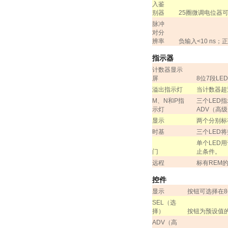
入鉴
别器
25
圈微调电位器
脉冲
对分
辨率
负输入
<10 ns
；正
指示器
计数器显示
屏
8
位
7
段
LED
溢出指示灯
当计数器超
M
、
N
和
P
指
三个
LED
指
示灯
ADV
（高级
显示
两个分别标
时基
三个
LED
将
单个
LED
用
门
止条件。
远程
标有
REM
控件
显示
按钮可选择在
8
SEL
（选
择）
按钮为预设值
ADV
（高