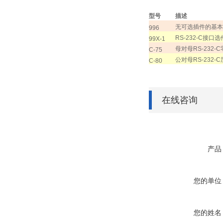
型号
描述
无可选插件的基本
996
RS-232-C
接口选
99X-1
母对母
RS-232-C
C-75
公对母
RS-232-C
C-80
在线咨询
产品
您的单位
您的姓名