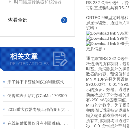
时间幅度转换器和校准器
RS-232-C插件选件
可以直接驱动具有RS-2
ORTEC 996型定时
查看全部
屏显示读数。通过插入
资料
+
996
996
996
更多信息
+
相关文章
通过添加RS-232-
RELATED ARTICLES
板选择的所有功能，包
时基。为消除意外的操
数器的内容、预设值和当
MN X 10P选择为
来了解下甲醛检测仪的测量模式
990,000秒、0.01
示的预设计数器。通过改变
前面板提供了计数器的正
便携式表面沾污仪CoMo 170/300
有-250 mV的固定阈
MHz的计数率。为了提
2013重大仪器专项工作凸显五大新亮点
整阈值以适应特定逻辑
输入端查看模拟信号时
所有常用功能均可通过前
在线辐射报警仪具有测量准确、报警及时的优点
秒、0.01分钟或外部