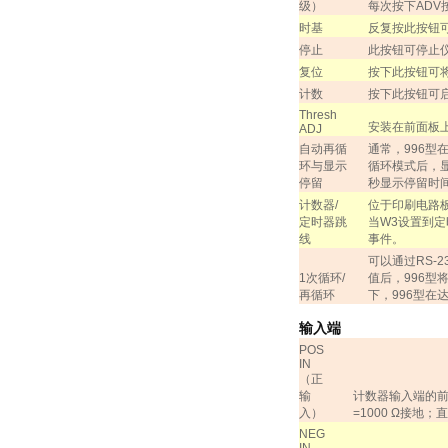
级）
每次按下
ADV
时基
反复按此按钮
停止
此按钮可停止
复位
按下此按钮可
计数
按下此按钮可
Thresh
安装在前面板
ADJ
自动再循
通常，
996
型
环与显示
循环模式后，
停留
秒显示停留时
计数器
/
位于印刷电路
定时器跳
当
W3
设置到定
线
事件。
可以通过
RS-2
1
次循环
/
值后，
996
型
再循环
下，
996
型在
输入端
POS
IN
（
正
输
计数器输入端的
入
）
=1000
Ω接地；
NEG