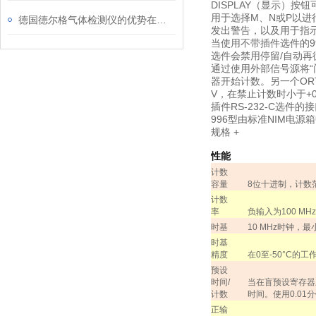
DISPLAY（显示）
用于选择M、N或P以进
德国德尔格气体检测仪的优势在哪里
发出警告，以及用于指
当使用不带插件选件的9
选件会禁用停留/自动再
通过使用外部信号源将“
器开始计数。另一个OR
V，在禁止计数时小于+0.
插件RS-232-C选
996型由标准NIM电源箱
规格
+
性能
计数
容量
8
位十进制，计数
计数
率
负输入为
100 MHz
时基
10 MHz
时钟，最
时基
精度
在
0
至
-50
°
C
的工
预设
时间
/
当在盲预设寄存器
计数
时间。使用
0.01
分
正输