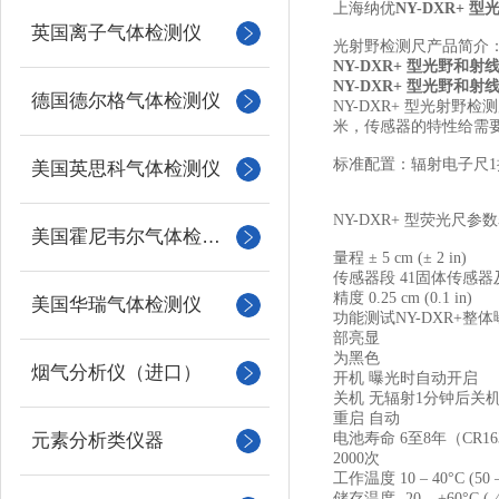
上海纳优
NY-DXR+
英国离子气体检测仪
光射野检测尺产品简介
NY-DXR+ 型光野和
NY-DXR+ 型光野和
德国德尔格气体检测仪
NY-DXR+ 型光射野
米，传感器的特性给需
标准配置：辐射电子尺
美国英思科气体检测仪
NY-DXR+ 型荧光尺参
美国霍尼韦尔气体检测仪
量程
± 5 cm (± 2 in)
传感器段
41固体传感器
精度
0.25 cm (0.1 in)
美国华瑞气体检测仪
功能测试
NY-DXR+整
部亮显
为黑色
烟气分析仪（进口）
开机
曝光时自动开启
关机
无辐射
1分钟后关
重启
自动
元素分析类仪器
电池寿命
6至8年（CR1
2000次
工作温度
10 – 40°C (50 
储存温度
-20 – +60°C (-