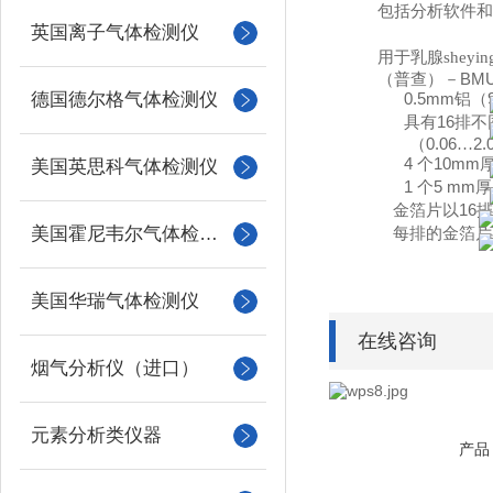
包括分析软件和
英国离子气体检测仪
用于乳腺she
BMU
（普查）－
德国德尔格气体检测仪
0.5mm
铝（
16
具有
排不
0.06
2
（
…
4
10mm
个
美国英思科气体检测仪
1
5 mm
个
厚
16
金箔片以
排
美国霍尼韦尔气体检测仪
每排的金箔片
美国华瑞气体检测仪
在线咨询
烟气分析仪（进口）
元素分析类仪器
产品