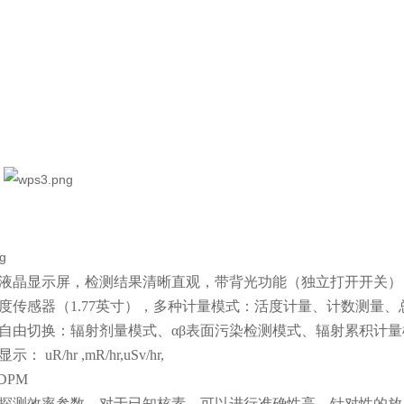
液晶显示屏，检测结果清晰直观，带背光功能（独立打开开关）
度传感器（
1.77英寸），多种计量模式：活度计量、计数测量、
自由切换：辐射剂量模式、
αβ表面污染检测模式、辐射累积计量
显示：
uR/hr ,mR/hr,uSv/hr,
,DPM
探测效率参数，对于已知核素，可以进行准确性高、针对性的放