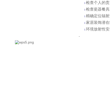
检查个人的贵
l
检查瓷器餐具
l
精确定位辐射
l
家居装饰潜在
l
环境放射性安
l