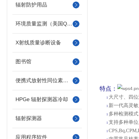
辐射防护用品
环境质量监测（美国QUEST）
X射线质量诊断设备
图书馆
便携式放射性同位素识别装置 （RIID）
特点
：
大尺寸、四位
l
HPGe 辐射探测器冷却
新一代高灵敏
l
多种检测模式
l
辐射探测器
支持多种单位
l
CPS,Bq,CPM
l
应用程序软件
内置常见核素