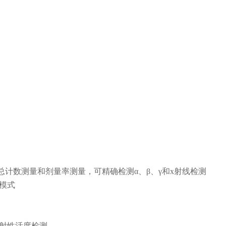
总计数测量和剂量率测量，可精确检测α、β、γ和x射线检测
模式
射性活度检测