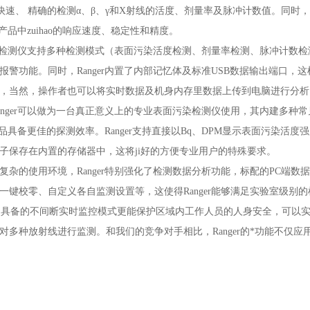
器，能快速、 精确的检测α、β、γ和X射线的活度、剂量率及脉冲计数值。
类产品中zuihao的响应速度、稳定性和精度。
核辐射检测仪支持多种检测模式（表面污染活度检测、剂量率检测、脉冲计数检
警功能。同时，Ranger内置了内部记忆体及标准USB数据输出端口，这
，当然，操作者也可以将实时数据及机身内存里数据上传到电脑进行分析
anger可以做为一台真正意义上的专业表面污染检测仪使用，其内建多
类产品具备更佳的探测效率。Ranger支持直接以Bq、DPM显示表面污染活
子保存在内置的存储器中，这将ji好的方便专业用户的特殊要求。
复杂的使用环境，
Ranger特别强化了检测数据分析功能，标配的PC端
一键校零、自定义各自监测设置等，这使得Ranger能够满足实验室级别的
）具备的不间断实时监控模式更能保护区域内工作人员的人身安全，可以实现快
对多种放射线进行监测。和我们的竞争对手相比，Ranger的*功能不仅