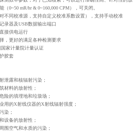
能（
0~50 mR/hr & 0~160,000 CPM），可关闭。
对不同校准源，支持自定义校准系数设置），支持手动校准
记录器及
USB数据输出端口
口直接供电运行
择，更好的满足各种检测要求
国国家计量院计量认证
护胶套
射泄露和核辐射污染；
筑材料的放射性；
危险的填埋地和垃圾场；
业用的
X射线仪器的X射线辐射强度；
污染；
和设备的放射性；
周围空气和水质的污染；