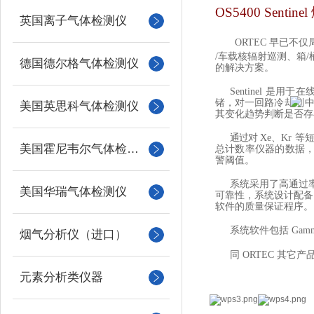
OS5400 Sentinel
英国离子气体检测仪
ORTEC
早已不仅
/
车载核辐射巡测、箱
/
德国德尔格气体检测仪
的解决方案。
Sentinel
是用于在
锗，对一回路冷却
剂
美国英思科气体检测仪
其变化趋势判断是否存
通过对
Xe
、
Kr
等
美国霍尼韦尔气体检测仪
总计数率仪器的数据
警阈值。
系统采用了高通过
美国华瑞气体检测仪
可靠性，系统设计配备
软件的质量保证程序。
系统软件包括
Gamm
烟气分析仪（进口）
同
ORTEC
其它产
元素分析类仪器