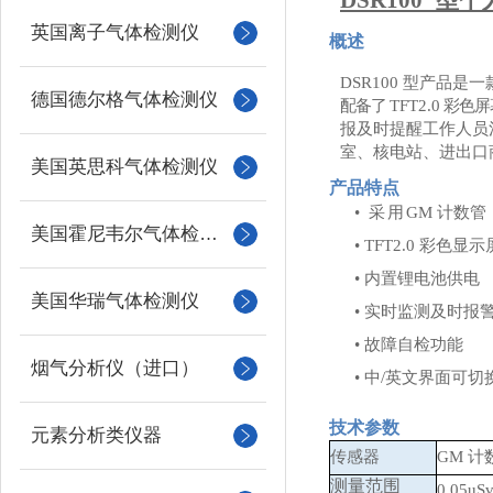
DSR100
型个
英国离子气体检测仪
概述
DSR100
型产品是一
德国德尔格气体检测仪
配备了
TFT2.0
彩色屏
报及时提醒工作人员
室、核电站、进出口
美国英思科气体检测仪
产品特点
•
采用
GM
计数管
美国霍尼韦尔气体检测仪
•
TFT2.0
彩色显示
•
内置锂电池供电
美国华瑞气体检测仪
•
实时监测及时报
•
故障自检功能
烟气分析仪（进口）
•
中
/
英文界面可切
技术参数
元素分析类仪器
传感器
GM 计
测量范围
0
.
05
u
S