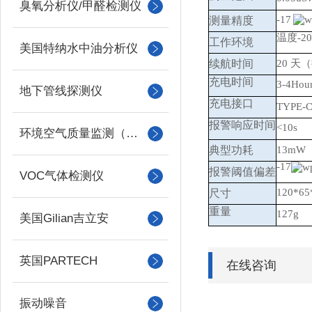
臭氧分析仪/甲醛检测仪
-17
测量精度
温度
-2
工作环境
美国特纳水中油分析仪
续航时间
20 
充电时间
3-4Hou
地下管线探测仪
充电接口
TYP
报警响应时间
<10s
环境空气质量监测（美国Met one）
典型功耗
13m
-17
报警阈值偏差
VOC气体检测仪
120*6
尺寸
重量
127g
美国Gilian吉立安
英国PARTECH
在线咨询
振动噪音