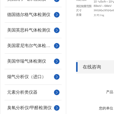
10
¹uSv/h
～
10⁴
80keV
～
6MeV
测定能量范围
尺寸
360(W)x285(H)x6
德国德尔格气体检测仪
质量
大约
5
kg
美国英思科气体检测仪
美国霍尼韦尔气体检测仪
美国华瑞气体检测仪
在线咨询
烟气分析仪（进口）
元素分析类仪器
产品
臭氧分析仪/甲醛检测仪
您的单位