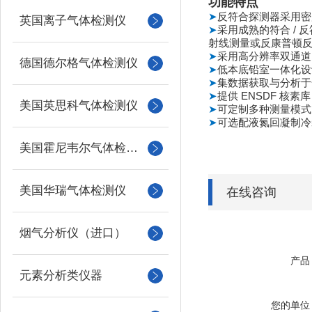
功能特点
➤
反符合探测器采用密
英国离子气体检测仪
➤
/
采用成熟的符合
反
射线测量或反康普顿
➤
采用高分辨率双通道
德国德尔格气体检测仪
➤
低本底铅室一体化设
➤
集数据获取与分析于
➤
ENSDF
提供
核素库
美国英思科气体检测仪
➤
可定制多种测量模式
➤
可选配液氮回凝制冷
美国霍尼韦尔气体检测仪
美国华瑞气体检测仪
在线咨询
烟气分析仪（进口）
产品
元素分析类仪器
您的单位