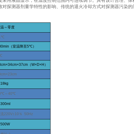
度采用液晶显示，在温度控制范围内可连续调节。具有设计合理、体
致对探测器剂量学特性的影响、传统的退火冷却方式对探测器污染的
室温～零度
1℃
30min
（室温降至
5℃
）
℃
8cm×34cm×37cm
（
W×D×H
）
0cm×23cm
约
18kg
0℃
～
40℃
约
300ml
交流
220V
±
10
％
50Hz
＜
500W