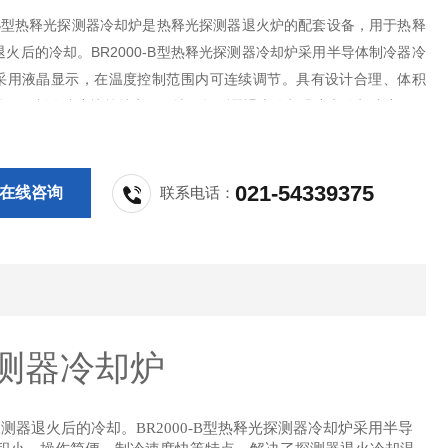
0-B型热释光探测器冷却炉是热释光探测器退火炉的配套设备，用于热释
火后的冷却。BR2000-B型热释光探测器冷却炉采用半导体制冷器冷
采用液晶显示，在温度控制范围内可连续调节。具有设计合理、体积
简便、制冷速度快等特点。解决了探测器退火冷却温度和冷却速度不一
器剂量学特性的影响、传统的退火冷却方式对探测器污染的问题，可满
型和规格的探测器的退火冷却的要求
021-54339375
在线咨询
联系电话：
测器冷却炉
探测器退火后的冷却。
BR2000-B
型热释光探测器冷却炉采用半导