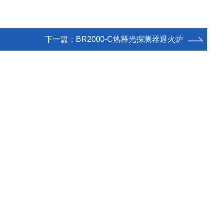
下一篇：
BR2000-C热释光探测器退火炉