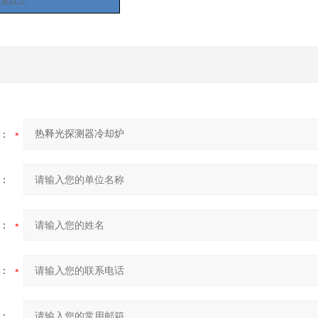
零度以上
：
：
：
：
：