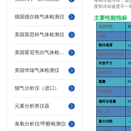
体制冷器冷却，温
度和冷却速度不一
德国德尔格气体检测仪
主要性能指标
温度范围
美国英思科气体检测仪
精度
±
制冷速度
≤
美国霍尼韦尔气体检测仪
温度显示分辨率
1
外形尺寸
2
美国华瑞气体检测仪
台面尺寸
2
重量
烟气分析仪（进口）
环境温度
1
循环水容量
元素分析类仪器
电
源
最大功耗
臭氧分析仪/甲醛检测仪