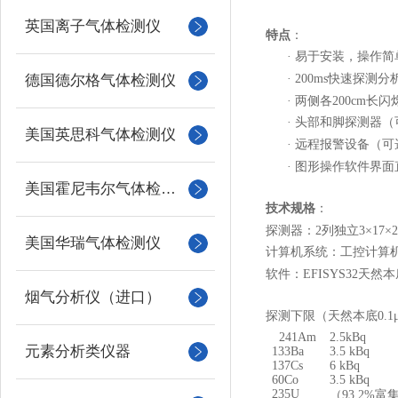
英国离子气体检测仪
特点
：
·
易于安装，操作简
·
200ms
快速探测分
德国德尔格气体检测仪
·
两侧各
200cm
长闪
·
头部和脚探测器
（
美国英思科气体检测仪
·
远程报警设备
（
可
·
图形操作软件界面
美国霍尼韦尔气体检测仪
技术规格
：
探测器：
2
列独立
3
×
17
×
美国华瑞气体检测仪
计算机系统：工控计算
软件：
EFISYS32
天然本
烟气分析仪（进口）
探测下限（天然本底
0.1
241Am
2.5kBq
元素分析类仪器
133Ba
3.5 kBq
137Cs
6 kBq
60Co
3.5 kBq
235U
（93.2%
富