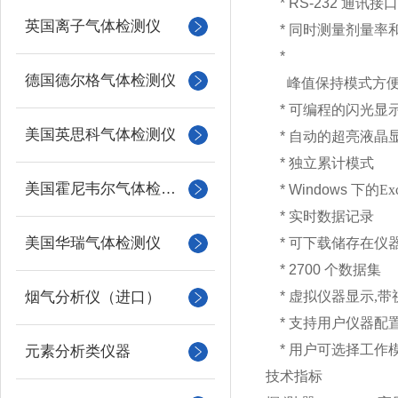
* RS-232
通讯接口
英国离子气体检测仪
*
同时测量剂量率
*
德国德尔格气体检测仪
峰值保持模式方便
*
可编程的闪光显
美国英思科气体检测仪
*
自动的超亮液晶
*
独立累计模式
美国霍尼韦尔气体检测仪
* Windows
下的
Ex
*
实时数据记录
美国华瑞气体检测仪
*
可下载储存在仪
* 2700
个数据集
烟气分析仪（进口）
*
虚拟仪器显示
,
带
*
支持用户仪器配
*
用户可选择工作
元素分析类仪器
技术指标