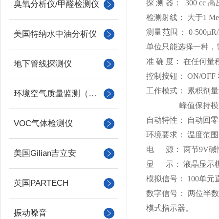
探 测 器：
300 cc
高
臭氧分析仪/甲醛检测仪
检测射线： 大于
1 M
测量范围：
0-500µR/
美国特纳水中油分析仪
单位只能选择一种，
准 确 度： 在任何
地下管线探测仪
控制按钮：
ON/OFF
工作模式： 累积剂
环境空气质量监测（美国Met one）
峰值保持模式：模
自动特性： 自动回
VOC气体检测仪
环境要求： 温度范
电 源： 两节
9V
碱
美国Gilian吉立安
显 示： 液晶显示
模拟信号：
100
单元
英国PARTECH
数字信号： 两位半
模式指示器。
振动噪音