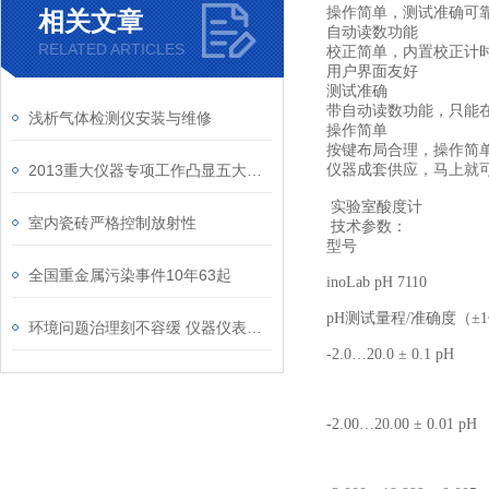
操作简单，测试准确可
相关文章
自动读数功能
RELATED ARTICLES
校正简单，内置校正计
用户界面友好
测试准确
带自动读数功能，只能
浅析气体检测仪安装与维修
操作简单
按键布局合理，操作简
2013重大仪器专项工作凸显五大新亮点
仪器成套供应，马上就
实验室酸度计
室内瓷砖严格控制放射性
技术参数：
型号
全国重金属污染事件10年63起
inoLab pH 7110
pH
测试量程
/
准确度
（
±
1
环境问题治理刻不容缓 仪器仪表崛起正当时
-2.0
…
20.0
±
0.1 pH
-2.00
…
20.00
±
0.01 pH