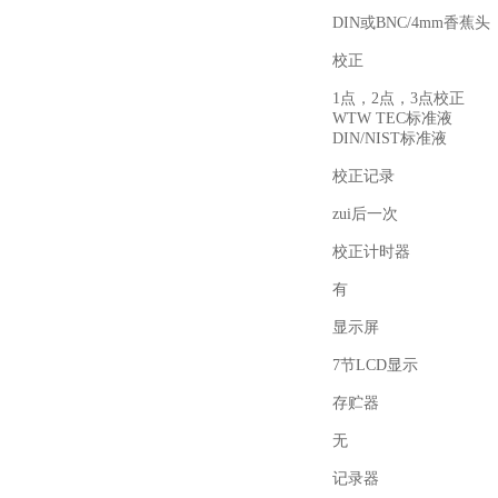
DIN
或
BNC/4mm
香蕉头
校正
1
点，
2
点，
3
点校正
WTW TEC
标准液
DIN/NIST
标准液
校正记录
zui后一次
校正计时器
有
显示屏
7
节
LCD
显示
存贮器
无
记录器