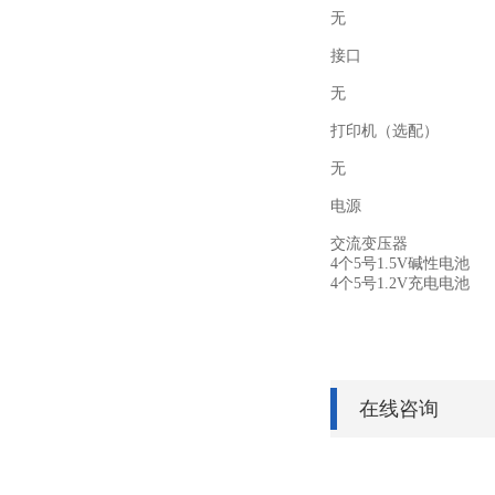
无
接口
无
打印机
（
选配
）
无
电源
交流变压器
4
个
5
号
1.5V
碱性电池
4
个
5
号
1.2V
充电电池
在线咨询