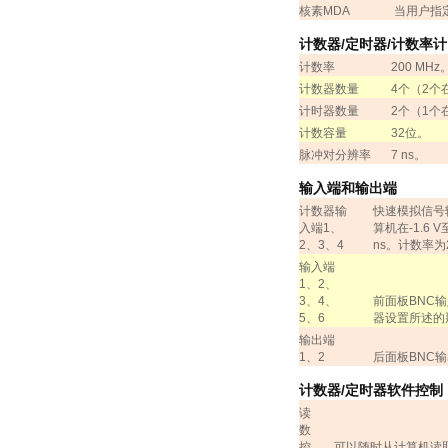
核素
MDA
当用户指
计数器
/
定时器
/
计数率计
计数率
200 MHz
计数器数量
4
个（
2
个
计时器数量
2
个（
1
个
计数容量
32
位。
脉冲对分辨率
7 ns
。
输入端和输出端
计数器输
快速模拟信号
入端
1
、
算机在
-1.6 V
2
、
3
、
4
ns
。计数率为
输入端
1
、
2
、
3
、
4
、
前面板
BNC
输
5
、
6
器设置所述的
输出端
1
、
2
后面板
BNC
输
计数器
/
定时器软件控制
读
数
控
可以随时从计算机读