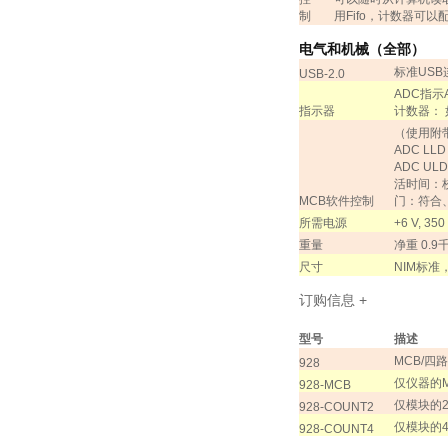
制
用
Fifo
，计数器可以
电气和机械（全部）
标准
USB
USB-2.0
ADC
指示
指示器
计数器：
（使用附
ADC LLD
ADC ULD
活时间：
MCB
软件控制
门：
符合
所需电源
+6 V, 350
重量
净重
0.9
尺寸
NIM
标准
订购信息
+
型号
描述
MCB/
四路
928
仅仪器的
928-MCB
仅模块的
928-COUNT2
仅模块的
928-COUNT4