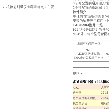
6个可配置的通用输入端
核辐射剂量仪有哪些特点？主要应用在哪些领域？
2个可配置的输出端（
软件简介
单独的“前面板仿真器”可
安装的这些应用程序上控
EASY-NIM型号一览
928型号是四路计数器/双
MCB外，每个型号都
集所有功能于一体
928
MCB/
四路计数器
/
9
双路定时器模块的组合
规格
+
多通道缓冲器（
928
和
9
具有
ADC
分辨率
16,38
每个事件的死时间
2
μ
s
积分非线性
在动
微分非线性
在动