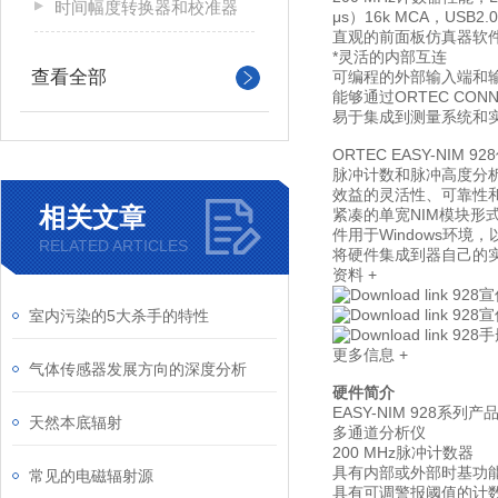
时间幅度转换器和校准器
μs）16k MCA，USB2
直观的前面板仿真器软
*灵活的内部互连
查看全部
可编程的外部输入端和
能够通过ORTEC CON
易于集成到测量系统和
ORTEC EASY-NI
脉冲计数和脉冲高度分
效益的灵活性、可靠性
相关文章
紧凑的单宽NIM模块形
件用于Windows环
RELATED ARTICLES
将硬件集成到器自己的
资料
+
928
928
室内污染的5大杀手的特性
928
更多信息
+
气体传感器发展方向的深度分析
硬件简介
EASY-NIM 928系
天然本底辐射
多通道分析仪
200 MHz脉冲计数器
具有内部或外部时基功
常见的电磁辐射源
具有可调警报阈值的计