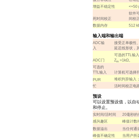
增益不稳定性
<+50 
软件
死时间校正
间校
数据内存
512 k
输入端和输出端
ADC
输
接受正单极性
入
延迟线形状，
可选的
TTL
输
ADC
门
Z
=1k
Ω。
in
可选的
TTL
输入
计算机可选择
堆积判弃输入
PUR
忙
活时间校正电
预设
可以设置预设值，以自
和停止。
实时间
/
活时间
20
毫秒的
感兴趣区
峰值计数
/
数据溢出
当任何通
峰值不确定性
当用户所