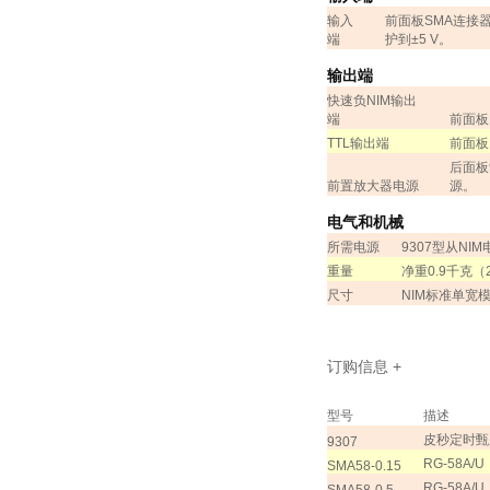
输入
前面板
SMA
连接
端
护到±
5 V
。
输出端
快速负
NIM
输出
端
前面板
TTL
输出端
前面板
后面板
前置放大器电源
源。
电气和机械
所需电源
9307
型从
NIM
重量
净重
0.9
千克（
尺寸
NIM
标准单宽
订购信息
+
型号
描述
皮秒定时甄
9307
RG-58A/U
SMA58-0.15
RG-58A/U