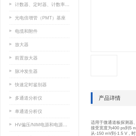
计数器、定时器、计数率计和多通道定标器（MCS）
光电倍增管（PMT）基座
电缆和附件
放大器
前置放大器
脉冲发生器
快速定时鉴别器
产品详情
多通道分析仪
单通道分析仪
适用于微通道板探测器
HV偏压/NIM电源和电源机箱
接受宽度为400 ps到5 
从-150 mV到-1.5 V，