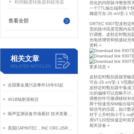
时间幅度转换器和校准器
优化的内部脉冲整形而
一个TTL输出端和两个
阈值可在-25 mV至-1 
查看全部
ORTEC 9307型
宽的脉冲高度范围内实
行调整。皮秒定时甄别
光电倍增管和快速硅光
资料
+
930
930
相关文章
9307
RELATED ARTICLES
更多信息
+
皮秒定时甄别器接受幅度范围
可在-25 mV至-1 
全国重金属污染事件10年63起
皮秒定时甄别器中集成了
出的偏移可以忽略不计
调整控件可微调移转补
451B辐射巡检仪
两个快速负NIM输出端
辑信号的仪器，如计数
噪声监测设备市场看好 技术质量亟待更新换代
对于上升时间小于1 ns
用VT120型快速定时
相关设备
+
美国CAPINTEC．INC CRC-25R活度计总代