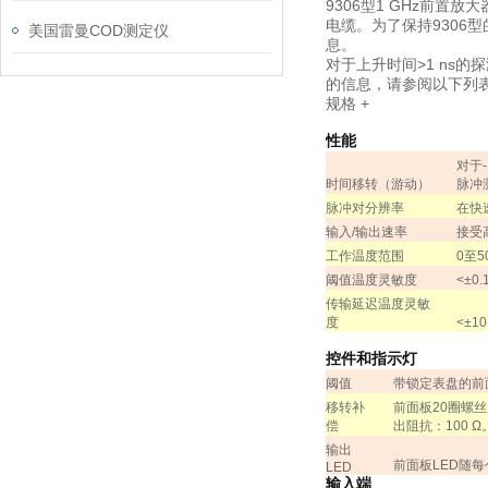
9306型1 GHz前
电缆。为了保持9306型
美国雷曼COD测定仪
息。
对于上升时间>1 ns的
的信息，请参阅以下列表
规格
+
性能
对于
时间移转（游动）
脉冲
脉冲对分辨率
在快
输入
/
输出速率
接受
工作温度范围
0
至
5
阈值温度灵敏度
<
±
0.
传输延迟温度灵敏
度
<
±
10
控件和指示灯
阈值
带锁定表盘的前
移转补
前面板
20
圈螺丝
偿
出阻抗：
100
Ω
输出
前面板
LED
随每
LED
输入端