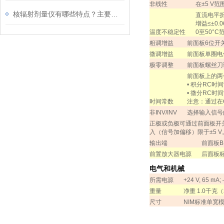
非线性
在±
5 V
范
核辐射剂量仪有哪些特点？主要应用在哪些领域？
直流电平折
增益
≤±
0.0
温度不稳定性
0
至
50
°
C
粗调增益
前面板
6
位开
微调增益
前面板单圈电
极零调整
前面板螺丝刀
前面板上的两
•
积分
RC
时间
•
微分
RC
时间
时间常数
注意：通过在
非
INV/INV
选择输入信号
正极或负极可通过前面板开
入（信号加偏移）限于±
5 V
输出端
前面板
B
前置放大器电源
后面板
电气和机械
所需电源
+24 V, 65 mA;
重量
净重
1.0
千克（
尺寸
NIM
标准单宽