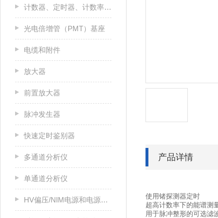
计数器、定时器、计数率计和多通道定标器（MCS）
光电倍增管（PMT）基座
电缆和附件
放大器
前置放大器
脉冲发生器
快速定时鉴别器
产品详情
多通道分析仪
单通道分析仪
使用锗探测器定时
HV偏压/NIM电源和电源机箱
超高计数率下的能谱测
用于脉冲整形的可选滤