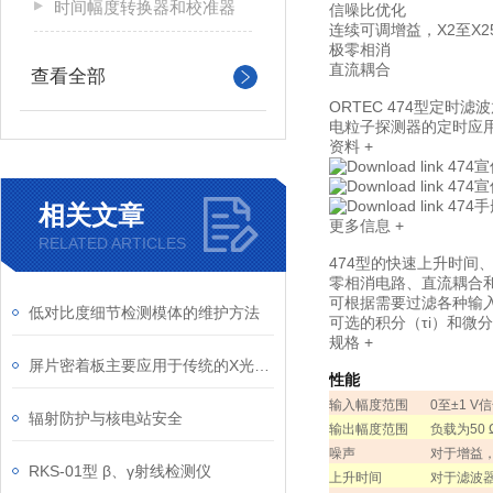
时间幅度转换器和校准器
信噪比优化
连续可调增益，X2至X2
极零相消
直流耦合
查看全部
ORTEC 474型定
电粒子探测器的定时应
资料
+
474
474
474
相关文章
更多信息
+
RELATED ARTICLES
474型的快速上升时
零相消电路、直流耦合
可根据需要过滤各种输入
低对比度细节检测模体的维护方法
可选的积分（τi）和微
规格
+
屏片密着板主要应用于传统的X光摄影系统中
性能
输入幅度范围
0
至±
1 V
信
辐射防护与核电站安全
输出幅度范围
负载为
50
噪声
对于增益
RKS-01型 β、γ射线检测仪
上升时间
对于滤波