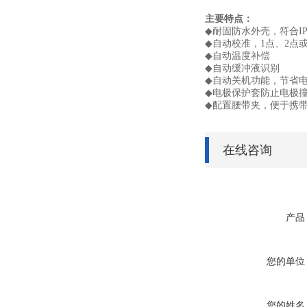
主要特点：
◆
耐固防水外壳，符合
I
◆
自动校准，
1
点、
2
点
◆
自动温度补偿
◆
自动缓冲液识别
◆
自动关机功能，节省
◆
电极保护套防止电极
◆
配置腰带夹，便于携
在线咨询
产品
您的单位
您的姓名