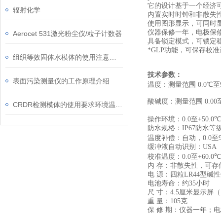
它的设计基于一个经济
辐射化学
内置实时时钟和非散失
使用图形显示，可同时
仪器保修一年，电极保
Aerocet 531激光粉尘仪/粒子计数器
具备锁定模式，可锁定
*
GLP
功能，可保存校准
组织等效固体水模体的使用注意事项
技术参数：
表面污染测量仪的工作原理介绍
温度：测量范围
0.0℃
至
酸碱度：测量范围
0.00
CRDR检测模体的使用要求环境温度为15℃至25℃
操作环境：
0.0
至
+50.0℃
防水规格：
IP67
防水等
温度补偿：自动，
0.0
至
缓冲液自动识别：
USA
校准温度：
0.0
至
+60.0℃
内 存：非散失性，可存
电 源：四粒
LR44
型碱性
电池寿命：约
35
小时
尺 寸：
4.5
厘米显示屏（
重 量：
105
克
保 修 期：仪器一年；