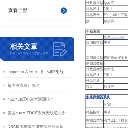
计数器类型
总本底
样品尺寸
2
英寸
查看全部
样品容量
50
（
100
个可选
接口
触摸屏
手动系统
MPC-900-DP
自动换样器
手动
相关文章
RELATED ARTICLES
探测器类型
双闪烁体探测器
探测器数量
1
计数器类型
总本底
Inspector Alert α、β、γ和X射线检测仪
样品尺寸
2
英寸
样品容量
1
超声波流量计原理
接口
触摸屏
多路探测器系统
451P 加压电离室巡测仪 *
MDS-4
样品换样
手动
美国quest EDGE系列无线缆式个体噪声剂量计EDGE-3 EDGE-4 EDGE-5 EDGE5-D
探测器类型
流气正比计数器
DSA检测模体的维护保养涉及多个方面