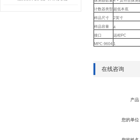
探测器数量
4 +
反符合探测
计数器类型
超低本底
样品尺寸
2
英寸
样品容量
4
接口
远程
PC
MPC-9604
1
在线咨询
产品
您的单位
您的姓名