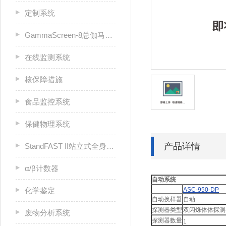
定制系统
GammaScreen-8总伽马筛查计数器
在线监测系统
核保障措施
食品监控系统
保健物理系统
产品详情
StandFAST II站立式全身计数器
α/β计数器
自动系统
化学鉴定
ASC-950-DP
自动换样器
自动
探测器类型
双闪烁体体探测
废物分析系统
探测器数量
1