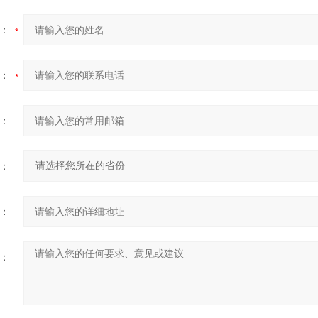
：
：
：
：
：
：