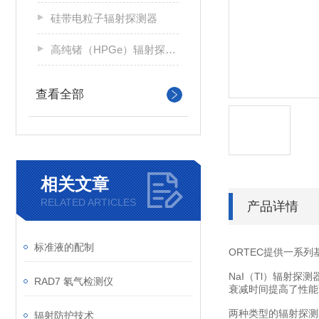
硅带电粒子辐射探测器
高纯锗（HPGe）辐射探测器
查看全部
相关文章
RELATED ARTICLES
产品详情
标准液的配制
ORTEC提供一系列基
NaI（Tl）辐射
RAD7 氡气检测仪
衰减时间提高了性能
两种类型的辐射探测
辐射防护技术