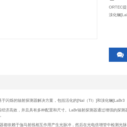
ORTEC
溴化镧[La
于闪烁的辐射探测器解决方案，包括活化的[NaI（Tl）]和溴化镧[LaBr3（
探测器经济高效，并且具有多种配置和尺寸。LaBr辐射探测器通过增强的探
。
器都依赖于伽马射线相互作用产生光脉冲，然后在光电倍增管中检测光脉