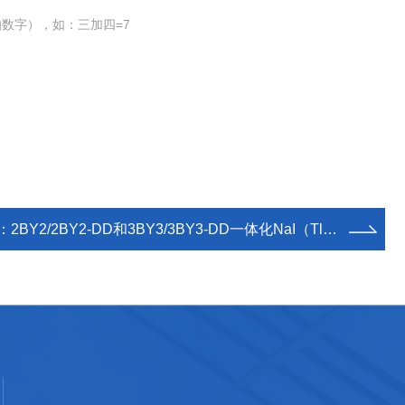
数字），如：三加四=7
：
2BY2/2BY2-DD和3BY3/3BY3-DD一体化NaI（Tl）闪烁辐射探测器