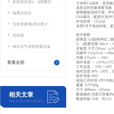
多路低本底α、β测量仪
大体积CsI晶体，高灵敏
具有定时剂量测量功能
报警阈值连续可调，声
核素识别仪
USB通讯，配套PC软
外壳防滑、CE认证
活度测量/医用活度计
采用5号干电池供电，更
技术参数
高纯锗
探测器
CsI晶体
X、γ能量范围
30keV～3
移动式气溶胶测量设备
灵敏度
大于250cps/（μS
剂量率
0.01μSv/h～100m
剂量
0.01μSv ～10Sv
查看全部
相对误差
＜ ±10％(137
工作温度
－10℃～50℃
相对湿度
90%（30℃
防护等级
IP65
电池工作时间
4节5号电
重量
小于500g
尺寸
Ф89mm ×265mm
相关文章
数据储存
内置大容量内
数据传输
USB、RS232
RELATED ARTICLES