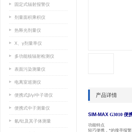
固定式辐射报警仪
剂量面积乘积仪
热释光剂量仪
X、γ剂量率仪
多功能核辐射检测仪
表面污染测量仪
电离室巡测仪
产品详情
便携式β/γ/中子谱仪
便携式中子测量仪
SIM-MAX
G3010
便
氡/钍及其子体测量
功能特点
轻巧便携，*的搜寻报警