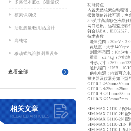
多路低本底α、β测量仪
功能特点
内置天然核素自动稳谱
核素识别仪
报警阈值连续可调，声
3.5英寸高清彩色液晶
网口通讯，远程监控软
活度测量/医用活度计
符合IAEA，IEC62327
技术参数
高纯锗
能量范围：30keV～3.0
灵敏度：大于1400cps/（μ
剂量率范围：10nSv/h ～ 
移动式气溶胶测量设备
重量：≤2.4kg（含
外形尺寸：267mm×132
通讯端口：USB、10/1
查看全部
供电电源：内置可充电
探测器及仪器分如下型
G1110-2
Φ50mm×50mm 
G1110-L
Φ25mm×25mm
G1110-H
Φ21mm×58m
G1110-N
Φ25mm×5mm 6
相关文章
SIM-MAX G1110-2
配N
SIM-MAX G1110-2H
配
RELATED ARTICLES
SIM-MAX G1110-2N
配
SIM-MAX G1110-2HN
SIM-MAX G1110-L
配L