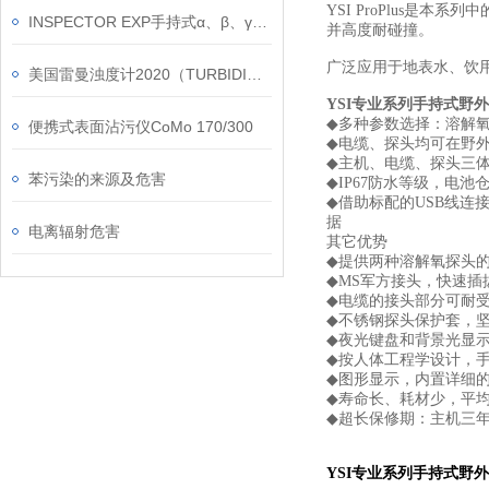
YSI ProPlus
是本系列中
INSPECTOR EXP手持式α、β、γ和X多功能射线剂量仪
并高度耐碰撞。
广泛应用于地表水、饮
美国雷曼浊度计2020（TURBIDIMETER）
YSI
专业系列手持式野外
◆
多种参数选择：溶解
便携式表面沾污仪CoMo 170/300
◆
电缆、探头均可在野
◆
主机、电缆、探头三
苯污染的来源及危害
◆
IP67
防水等级，电池
◆
借助标配的
USB
线连
据
电离辐射危害
其它优势
◆
提供两种溶解氧探头
◆
MS
军方接头，快速插
◆
电缆的接头部分可耐
◆
不锈钢探头保护套，
◆
夜光键盘和背景光显
◆
按人体工程学设计，
◆
图形显示，内置详细
◆
寿命长、耗材少，平
◆
超长保修期：主机三
YSI
专业系列手持式野外