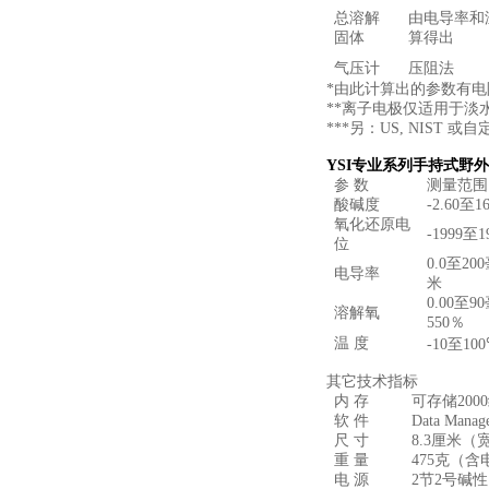
总溶解
由电导率和
固体
算得出
气压计
压阻法
*
由此计算出的参数有电
**
离子电极仅适用于淡
***
另：
US, NIST
或自
YSI
专业系列手持式野外
参 数
测量范围
酸碱度
-2.60
至
16
氧化还原电
-1999
至
1
位
0.0
至
200
电导率
米
0.00
至
90
溶解氧
550
％
温 度
-10
至
10
其它技术指标
内 存
可存储
2000
软 件
Data Manag
尺 寸
8.3
厘米（
重 量
475
克（含
电 源
2
节
2
号碱性