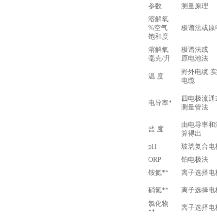
参数
测量原理
溶解氧
%
空气
极谱法或原
饱和度
溶解氧
极谱法或
毫克
/
升
原电池法
野外电缆 
温 度
电缆
四电极流通
电导率
*
测量管法
由电导率和
盐 度
算得出
pH
玻璃复合电
ORP
铂电极法
铵氮
**
离子选择电
硝氮
**
离子选择电
氯化物
离子选择电
**