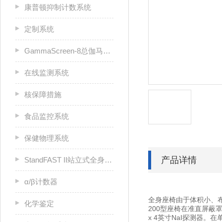
康普顿抑制计数系统
定制系统
GammaScreen-8总伽马筛查计数器
在线监测系统
核保障措施
食品监控系统
保健物理系统
产品详情
StandFAST II站立式全身计数器
α/β计数器
全身座椅由于体积小、布
化学鉴定
200型座椅在准直屏蔽罩
x 4英寸NaI探测器