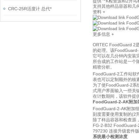
提供
K
检查源和
2
升马
支持其他样品容器和几
CRC-25R活度计 总代*
资料
+
Food
Food
Food
更多信息
+
ORTEC FoodGuard 2
的处理。该
FoodGuard-
它可以在几分钟内安装
所合成的工作站是一个
精密分析。
FoodGuard-2
工作站软
表也可以定制额外的核
为了使
FoodGuard-2
系
式用户界面输入一些关
在计数期间，该软件提
FoodGuard-2-AK
附加
FoodGuard-2-AK
附加
刻度需要使用复制的
(2
除了样品容器和检查源
FG-2-B32 FoodGuard
797230
连接升级套件
系统最小检测浓度