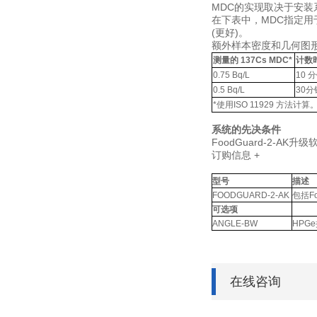
MDC
的实现取决于安装
在下表中，
MDC
指定用
(
更好
)
。
额外样本密度和几何图
测量的
137Cs MDC*
计数
0.75 Bq/L
10
分
0.5 Bq/L
30
分
*
使用
ISO 11929
方法计算
系统的先决条件
FoodGuard-2-AK
升级
订购信息
+
型号
描述
FOODGUARD-2-AK
包括F
可选项
ANGLE-BW
HPG
在线咨询