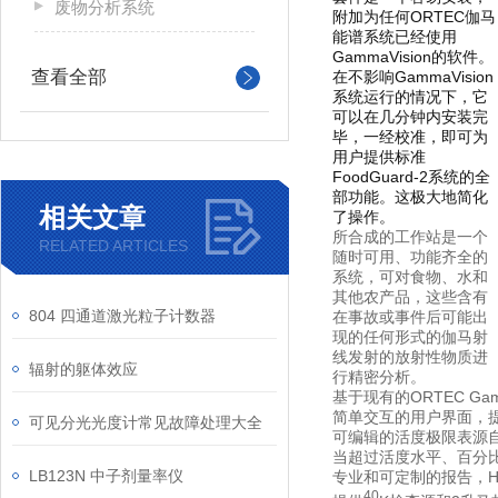
废物分析系统
附加为任何
ORTEC
伽马
能谱系统已经使用
GammaVision
的软件。
查看全部
在不影响
GammaVision
系统运行的情况下，它
可以在几分钟内安装完
毕，一经校准，即可为
用户提供标准
FoodGuard-2
系统的全
部功能。这极大地简化
相关文章
了操作。
所合成的工作站是一个
RELATED ARTICLES
随时可用、功能齐全的
系统，可对食物、水和
其他农产品，这些含有
804 四通道激光粒子计数器
在事故或事件后可能出
现的任何形式的伽马射
线发射的放射性物质进
辐射的躯体效应
行精密分析。
基于现有的
ORTEC Gam
简单交互的用户界面，
可见分光光度计常见故障处理大全
可编辑的活度极限表源
当超过活度水平、百分
LB123N 中子剂量率仪
专业和可定制的报告，
40