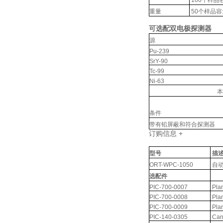
100个样品容量: 
重量
50个样品容量: 
可选配双电极探测器
源
Pu-239
SrY-90
Tc-99
Ni-63
本
条件
带有铅屏蔽和符合探测器
订购信息
+
型号
描
ORT-WPC-1050
自
选配件
PIC-700-0007
Plan
PIC-700-0008
Plan
PIC-700-0009
Plan
PIC-140-0305
Carr