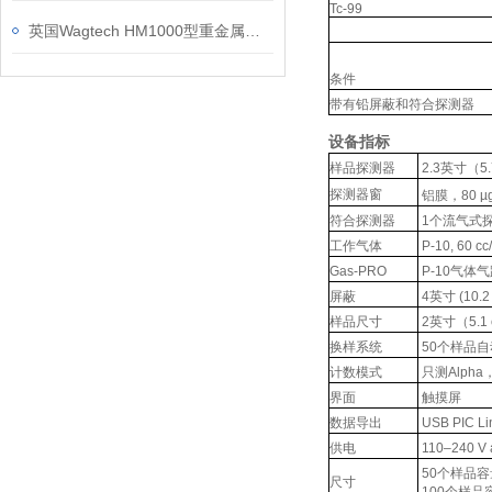
Tc-99
英国Wagtech HM1000型重金属测定仪
条件
带有铅屏蔽和符合探测器
设备指标
样品探测器
2.3英寸（
探测器窗
铝膜，80 µg
符合探测器
1个流气式
工作气体
P-10, 60 c
Gas-PRO
P-10气体
屏蔽
4英寸 (10
样品尺寸
2英寸（5.1 c
换样系统
50个样品自
计数模式
只测Alpha，
界面
触摸屏
数据导出
USB PIC Li
供电
110–240 V 
50个样品容量: 33
尺寸