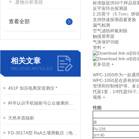
废物分析系统
标准版提供50个样品容
反宇宙符合探测器
2.25英寸（5.7cm）
支持快速探测器窗更换
查看全部
漏气检测
空气滤纸样氡剥除
触摸屏界面
气体保护功能
资料
+
α/β
α/β
相关文章
更多信息
+
RELATED ARTICLES
WPC-1050作为一
WPC-1050是在原有
管理和控制维护等。多
451P 加压电离室巡测仪 *
托架1套，1/8托盘55个
规格
+
科学认识手机辐射与公众健康的关系
性能
天然本底辐射
源
Pu-239
FD-3017A型 RaA土壤测氡仪（地矿）
SrY-90