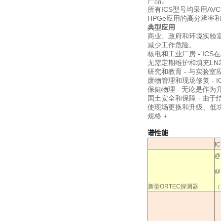
产品。
所有ICS型号均采用A
HPGe应用的高分辨率
典型应用
商业、政府和环境实验室
减少工作危险。
核电和工业厂房 - I
无需定期维护和填充LN
研究和教育 - 与实验
废物管理和现场修复 -
保健物理 - 无论是作
国土安全和保障 - 由
使现场更换和升级、低
规格
+
谱性能
I
@
新型
ORTEC
探测器
（