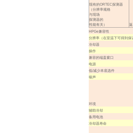
现有的
ORTEC
探测器
（分辨率规格
与现场
探测器的
性能有关）
返
HPGe
兼容性
分辨率（在室温下可得到保
冷却器
操作
兼容的端盖窗口
电源
低
/
减少本底选件
噪声
环境
辅助冷却
备用电池
冷却器寿命