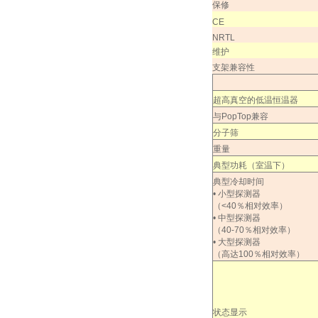
保修
CE
NRTL
维护
支架兼容性
超高真空的低温恒温器
与
PopTop
兼容
分子筛
重量
典型功耗（室温下）
典型冷却时间
•
小型探测器
（
<40
％相对效率）
•
中型探测器
（
40-70
％相对效率）
•
大型探测器
（高达
100
％相对效率）
状态显示