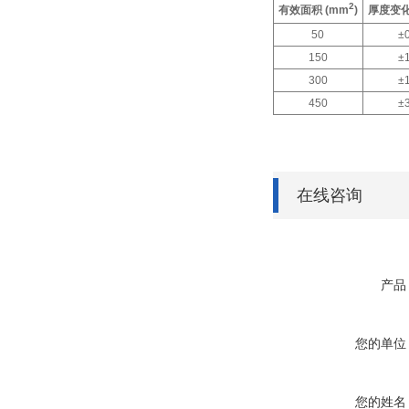
2
有效面积
(mm
)
厚度变化
50
±
150
±
300
±
450
±
在线咨询
产品
您的单位
您的姓名