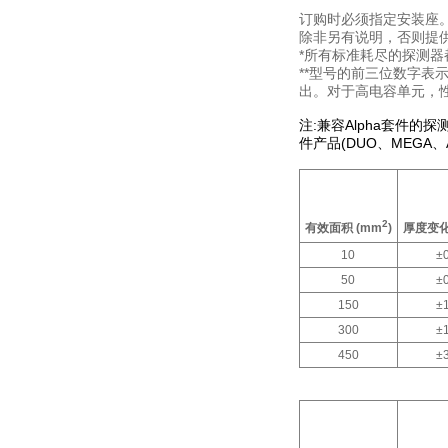
订购时必须指定安装座
除非另有说明，否则提供适
*所有标准耗尽的探测
**型号的前三位数字表
出。对于高电容单元，
注
:
兼容
Alpha
套件的探
件产品
(DUO
、
MEGA
、
2
有效面积
(mm
)
厚度变化
10
±
50
±
150
±
300
±
450
±