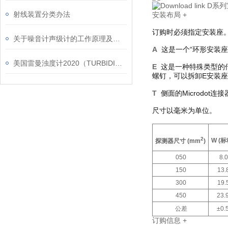
D系列
射线装置分类办法
安装布局
+
订购时必须指定安装座
关于噪音计声级计的工作原理及使用注意事项
A
这是一个“环形安装
美国雷曼浊度计2020（TURBIDIMETER）
E
这是一种特殊类型的
螺钉，可以拆卸
E
安装座
T
侧面的
Microdot
连接
尺寸以毫米为单位。
2
W (
标
探测器尺寸
(mm
)
050
8.0
150
13.
300
19.
450
23.
公差
±0.
订购信息
+