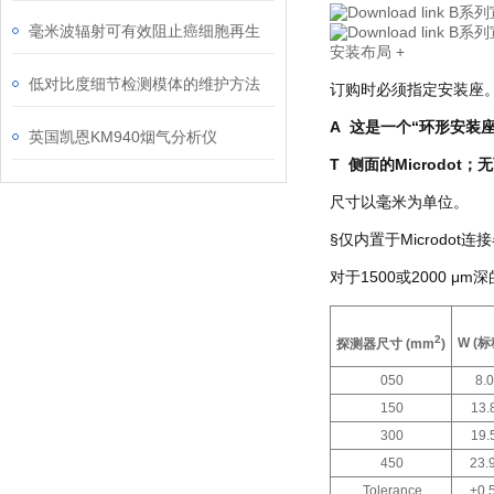
B系列
毫米波辐射可有效阻止癌细胞再生
B系列
安装布局
+
低对比度细节检测模体的维护方法
订购时必须指定安装座
A
这是一个“环形安装
英国凯恩KM940烟气分析仪
T
侧面的
Microdot
；无
尺寸以毫米为单位。
§仅内置于
Microdot
连接
对于
1500
或
2000
μ
m
深
2
W (
标
探测器尺寸
(mm
)
050
8.0
150
13.
300
19.
450
23.
Tolerance
±0.