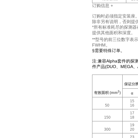
订购信息
+
订购时必须指定安装座
除非另有说明，否则提
*所有标准耗尽的探测
提供其他面积和深度。
**型号的前三位数字表示
FWHM。
§需要特殊订单。
注
:
兼容
Alpha
套件的探
件产品
(DUO
、
MEGA
、
保证分
2
有效面积
(mm
)
α
15
50
16
17
150
18
19
300
20
23