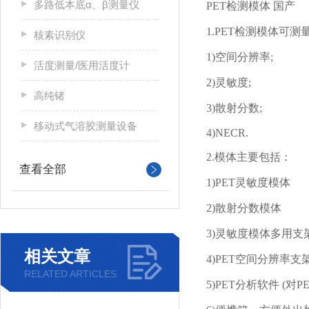
多路低本底α、β测量仪
PET
检测模体 国产
1.PET
检测模体可测
核素识别仪
1)
空间分辨率
;
活度测量/医用活度计
2)
灵敏度
;
高纯锗
3)
散射分数
;
移动式气溶胶测量设备
4)NECR.
2.
模体主要包括：
查看全部
1)PET
灵敏度模体
2)
散射分数模体
3)
灵敏度模体多用支
相关文章
4)PET
空间分辨率支
RELATED ARTICLES
5)PET
分析软件
(
对
P