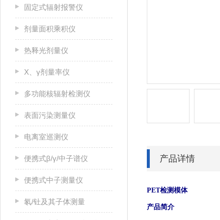
固定式辐射报警仪
剂量面积乘积仪
热释光剂量仪
X、γ剂量率仪
多功能核辐射检测仪
表面污染测量仪
电离室巡测仪
产品详情
便携式β/γ/中子谱仪
便携式中子测量仪
PET
检测模体
氡/钍及其子体测量
产品简介