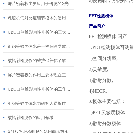
6)
便携箱，方便外出
屏片密着板主要应用于传统的X光摄影系统中
PET
检测模体
乳腺机低对比度细节模体的使用注意事项
产品简介
CBC口腔锥形束性能模体的三大优点
PET
检测模体 国产
组织等效固体水是一种在医学放射治疗等领域中常用的物质
1.PET
检测模体可测
1)
空间分辨率
;
核辐射检测仪的维护保养你了解多少？
2)
灵敏度
;
屏片密着板的作用主要体现在三个方面
3)
散射分数
;
CBC口腔锥形束性能模体的工作原理可从以下两方面解析
4)NECR.
2.
模体主要包括：
组织等效固体水为研究人员提供了可控的实验环境
1)PET
灵敏度模体
核辐射检测仪的应用领域
2)
散射分数模体
X射线光野检测尺的适用电压范围是选择时的重要因素