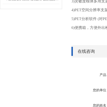
3)
灵敏度模体多用支
4)PET
空间分辨率支
5)PET
分析软件
(
对
P
6)
便携箱，方便外出
在线咨询
产品
您的单位
您的姓名