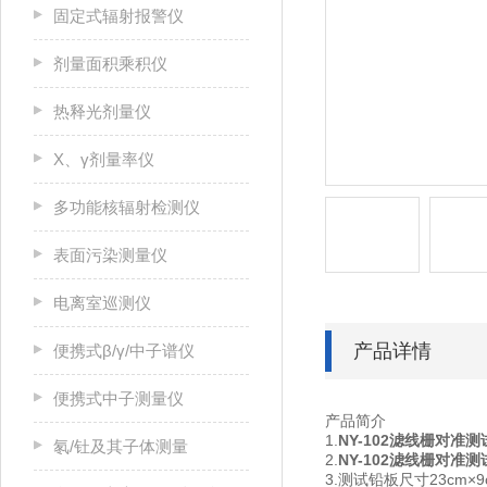
固定式辐射报警仪
剂量面积乘积仪
热释光剂量仪
X、γ剂量率仪
多功能核辐射检测仪
表面污染测量仪
电离室巡测仪
产品详情
便携式β/γ/中子谱仪
便携式中子测量仪
产品简介
1.
NY-102
滤线栅对准测
氡/钍及其子体测量
2.
NY-102
滤线栅对准测
3.测试铅板尺寸23cm×9c