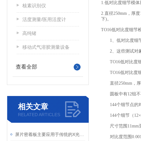
1.
低对比度细节模体
核素识别仪
2.
直径
250mm
，厚度
活度测量/医用活度计
下
)
。
TO16
低对比度细节
高纯锗
1
、低对比度细
移动式气溶胶测量设备
2
、这些测试对
TO16
低对比度
查看全部
TO16
低对比度
直径
250mm
，厚
圆板中有
12
组不
相关文章
144
个细节点的
RELATED ARTICLES
144
个细节（
12
×
尺寸范围
11mm
屏片密着板主要应用于传统的X光摄影系统中
对比度范围
0.00