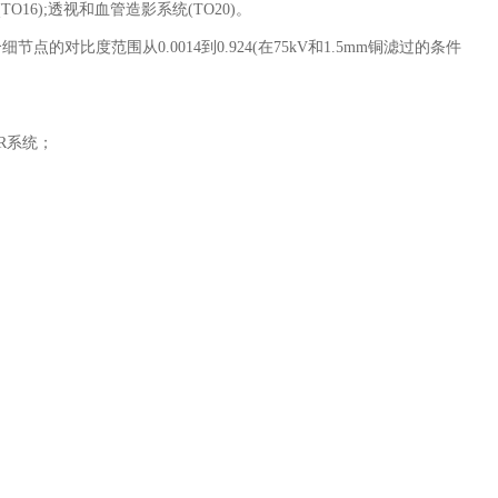
(TO16);
透视和血管造影系统
(TO20)
。
个细节点的对比度范围从
0.0014
到
0.924(
在
75kV
和
1.5mm
铜滤过的条件
R
系统；