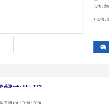
低对比度细节
1.低对
系统，CR
2.直径2
的细节点。
过的条件
体 英国
Leeds / TO16 / TO20
体 英国
Leeds / TO16 / TO20