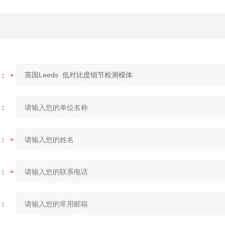
：
：
：
：
：