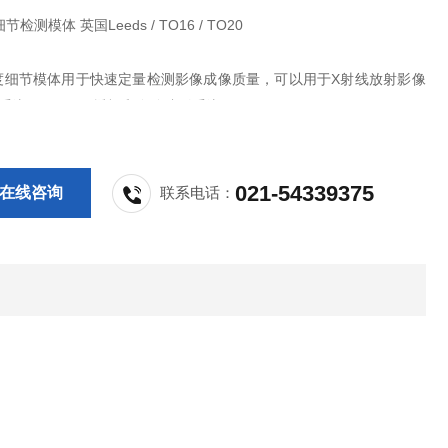
检测模体 英国Leeds / TO16 / TO20
比度细节模体用于快速定量检测影像成像质量，可以用于X射线放射影像
系统（TO16）;透视和血管造影系统（TO20）。
50mm，厚度10mm;圆板中有12组不同细节点，每组中有12个不同直径
144个细节点的对比度范围从0.0014到0.924（在75kV和1.5mm铜滤
021-54339375
在线咨询
联系电话：
下）。