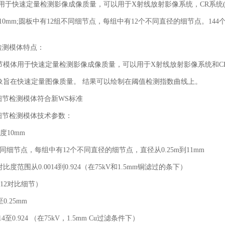
用于快速定量检测影像成像质量，可以用于
X
射线放射影像系统，
CR
系统
10mm;
圆板中有
12
组不同细节点，每组中有
12
个不同直径的细节点。
144
检测模体特点：
节模体用于快速定量检测影像成像质量，可以用于
X
射线放射影像系统和
C
象旨在快速定量图像质量。 结果可以绘制在阈值检测指数曲线上。
细节检测模体符合新
WS
标准
细节检测模体技术参数：
度
10mm
同细节点，每组中有
12
个不同直径的细节点，直径从
0.25m
到
11mm
对比度范围从
0.0014
到
0.924
（在
75kV
和
1.5mm
铜滤过的条下）
12
对比细节）
至
0.25mm
14
至
0.924
（在
75kV
，
1.5mm Cu
过滤条件下）