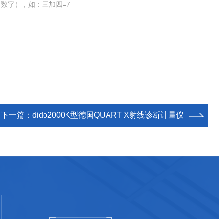
数字），如：三加四=7
下一篇：
dido2000K型德国QUART X射线诊断计量仪