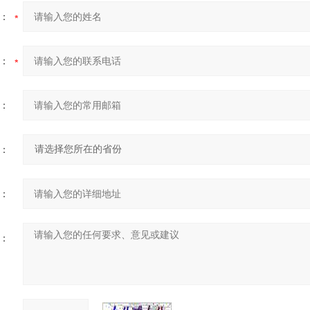
：
：
：
：
：
：