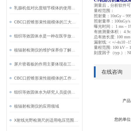
CT
机部分的量程及
测量后，分析软件可
乳腺机低对比度细节模体的使用注意事项
量程范围：
照射量：
10nGy
–
9
照射量率：
100nGy/
CBC口腔锥形束性能模体的三大优点
曝光时间：
1 ms
–
1
有效测量体积：
4.9
组织等效固体水是一种在医学放射治疗等领域中常用的物质
总有效长度
: 10
漏射线
: < +/-4x10 -
量程范围
: 100 kV
–
核辐射检测仪的维护保养你了解多少？
刻度因子（
typ.
）
: 
屏片密着板的作用主要体现在三个方面
在线咨询
CBC口腔锥形束性能模体的工作原理可从以下两方面解析
组织等效固体水为研究人员提供了可控的实验环境
产品
核辐射检测仪的应用领域
您的单位
X射线光野检测尺的适用电压范围是选择时的重要因素