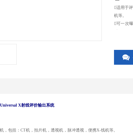
适用于评
机等。
可一次曝
过。
随机提
Universal X
射线评价输出系统
机，包括：
CT
机，拍片机，透视机，脉冲透视，便携
X-
线机等。