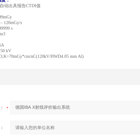
精度：
自动出具报告
CTDI
值
999mGy
s
–
120mGy/s
99999 s
cm3
0 mm
15A
150 kV
ND,K=70mGy*cm/nC(120kV/HWD4.05 mm Al)
：
：