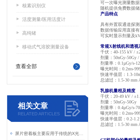
可一次曝光测量数据
核素识别仪
随机提供免费数据储
产品特点
活度测量/医用活度计
具有外置双通道探测
数据传输应用直接有
高纯锗
可实时显示剂量及
k
移动式气溶胶测量设备
常规
X
射线机和透视
千伏：
40-155 kV /
±
剂量：
50nGy-50Gy 
剂量率：
0.1µGy/s
-1
查看全部
曝光时间：
0.2ms-999
快速半值层：
1.3-10
总滤过：
1.5-30 mm 
乳腺机量程及精度
千伏：
20-49 kV /
±
1
剂量：
50nGy-50Gy
相关文章
剂量率：
0.4µGy/s-7
曝光时间：
0.2ms-999
RELATED ARTICLES
快速半值层：
0.2-1.
总滤过：
1.5-30 mm 
屏片密着板主要应用于传统的X光摄影系统中