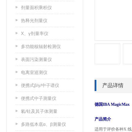
剂量面积乘积仪
热释光剂量仪
X、γ剂量率仪
多功能核辐射检测仪
表面污染测量仪
电离室巡测仪
产品详情
便携式β/γ/中子谱仪
便携式中子测量仪
德国
IBA MagicMax 
氡/钍及其子体测量
产品简介
多路低本底α、β测量仪
适用于评价各种
X
线