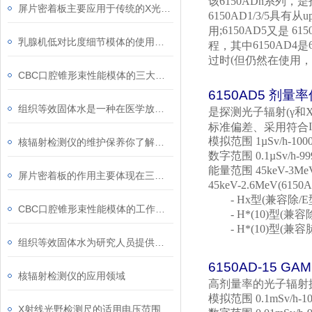
该
6150ADn
系列，是
屏片密着板主要应用于传统的X光摄影系统中
6150AD1/3/5
具有从
u
;6150AD5
615
用
又是
乳腺机低对比度细节模体的使用注意事项
6150AD4
程，其中
是
(
过时
但仍然在使用，
CBC口腔锥形束性能模体的三大优点
6150AD5
剂量率
组织等效固体水是一种在医学放射治疗等领域中常用的物质
是探测光子辐射
(
γ和
标准偏差、采用符合
模拟范围
1µSv/h-100
核辐射检测仪的维护保养你了解多少？
数字范围
0.1µSv/h-9
能量范围
45keV-3Me
屏片密着板的作用主要体现在三个方面
45keV-2.6MeV(6150
- Hx
型
(
兼容除
/E
CBC口腔锥形束性能模体的工作原理可从以下两方面解析
- H*(10)
型
(
兼容
- H*(10)
型
(
兼容
组织等效固体水为研究人员提供了可控的实验环境
6150AD-15 GA
核辐射检测仪的应用领域
高剂量率的光子辐射
模拟范围
0.1mSv/h-10
X射线光野检测尺的适用电压范围是选择时的重要因素