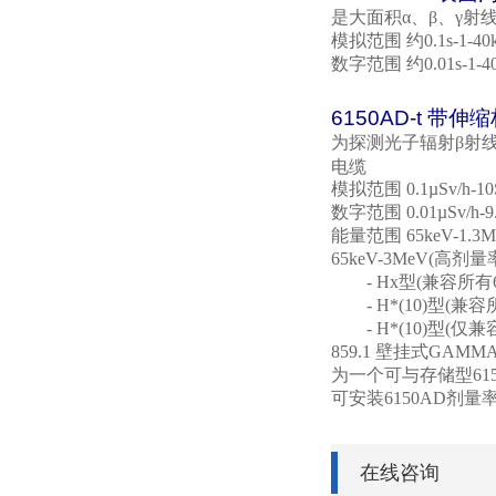
是大面积α、β、γ射
模拟范围 约
0.1s-1-40
数字范围 约
0.01s-1-4
6150AD-t
带伸缩
为探测光子辐射β射
电缆
模拟范围
0.1µSv/h-10
数字范围
0.01µSv/h-9
能量范围
65keV-1.3M
65keV-3MeV(
高剂量
- Hx
型
(
兼容所有
- H*(10)
型
(
兼容
- H*(10)
型
(
仅兼
859.1
壁挂式
GAMM
为一个可与存储型
61
可安装
6150AD
剂量
在线咨询