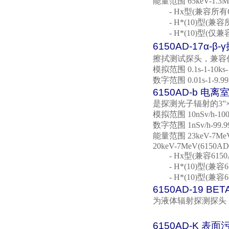
能量范围
65keV-1.3
- Hx
型
(
兼容所有
- H*(10)
型
(
兼容
- H*(10)
型
(
仅兼
6150AD-17
α
-
β
-
擦拭测试探头，兼容
模拟范围
0.1s-1-10ks-
数字范围
0.01s-1-9.99
6150AD-b
电离
是探测光子辐射的
3
”
模拟范围
10nSv/h-10
数字范围
1nSv/h-99.9
能量范围
23keV-7Me
20keV-7MeV(6150AD-
- Hx
型
(
兼容
6150
- H*(10)
型
(
兼容
6
- H*(10)
型
(
兼容
6
6150AD-19 BE
为液体辐射探测探头
6150AD-K
表面