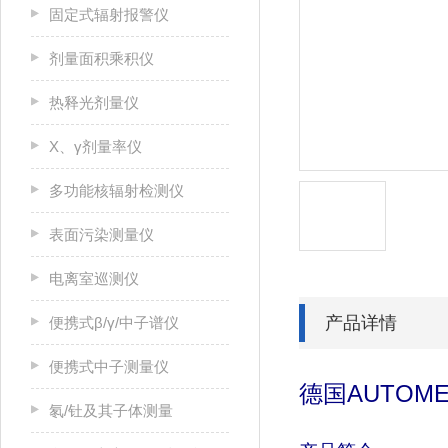
固定式辐射报警仪
剂量面积乘积仪
热释光剂量仪
X、γ剂量率仪
多功能核辐射检测仪
表面污染测量仪
电离室巡测仪
产品详情
便携式β/γ/中子谱仪
便携式中子测量仪
德国
AUTOM
氡/钍及其子体测量