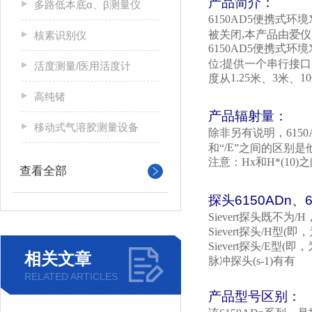
产品简介：
多路低本底α、β测量仪
6150AD5
便携式环境
,
被关闭
本产品由爱仪
核素识别仪
6150AD5
便携式环境
;
位
提供一个串行接口
活度测量/医用活度计
1.25
3
10
度从
米、
米、
高纯锗
产品辐射量：
移动式气溶胶测量设备
除非另有说明，
615
/E
和“
”之间的区别是
注意：
Hx
和
H*(10)
之
查看全部
探头
6150ADn
、
Sievert
探头既不为
/H
Sievert
探头
/H
型
(
即，
Sievert
探头
/E
型
(
即，
相关文章
脉冲探头
(s-1)
有有
RELATED ARTICLES
产品型号区别：