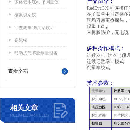
产品简介：
多路低本底α、β测量仪
RadEyeGX
可连接任
在子菜单中可选择多
核素识别仪
现场容易更换探头，
仅重
160 g
活度测量/医用活度计
带橡胶防护，无电缆
高纯锗
多种操作模式：
移动式气溶胶测量设备
计数器
/
计时器（预
连续记数率计模式
剂量率模式
查看全部
技术参数：
测量单位
计数率（
c
探头电缆
RG58,
长
1
相关文章
高压范围
100V
…
14
RELATED ARTICLES
探头种类
16
种探头
报警值
可设置
2
个