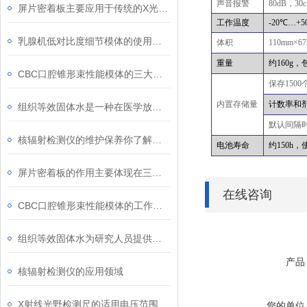
声音报警
80dB
，
30
屏片密着板主要应用于传统的X光摄影系统中
工作温度
-20
℃…
+5
乳腺机低对比度细节模体的使用注意事项
体积
110mm
×
6
重量
约
160g
，
CBC口腔锥形束性能模体的三大优点
保存
1500
内置存储量
计数率和
组织等效固体水是一种在医学放射治疗等领域中常用的物质
默认间隔
核辐射检测仪的维护保养你了解多少？
电池寿命
约
150h
，
屏片密着板的作用主要体现在三个方面
在线咨询
CBC口腔锥形束性能模体的工作原理可从以下两方面解析
组织等效固体水为研究人员提供了可控的实验环境
产品
核辐射检测仪的应用领域
X射线光野检测尺的适用电压范围是选择时的重要因素
您的单位