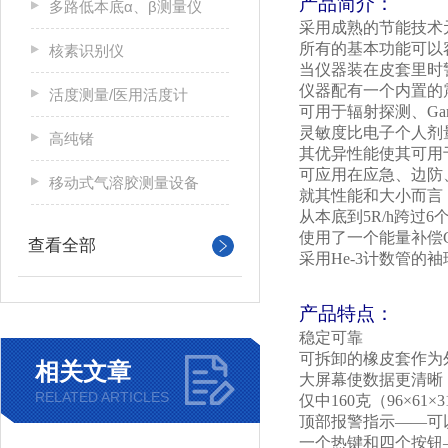
产品简介：
多路低本底α、β测量仪
采用成熟的节能技术
所有的基本功能可以
核素识别仪
当仪器装在皮套里时
仪器配有一个内置的
活度测量/医用活度计
可用于辐射探测、
Ga
灵敏度比电子个人剂
高纯锗
其优异性能使其可用
可应用在应急、边防、
移动式气溶胶测量设备
就其性能和大小而言，
从本底到
5R/h
跨过
6
使用了一个能量补偿
查看全部
采用
He-3
计数管的袖
产品特点：
稳定可靠
可拆卸的橡皮套作为
相关文章
大屏幕使数据更清晰
RELATED ARTICLES
仅中
160
克（
96
×
61
×
3
顶部报警指示——可
一个热键和四个按钮