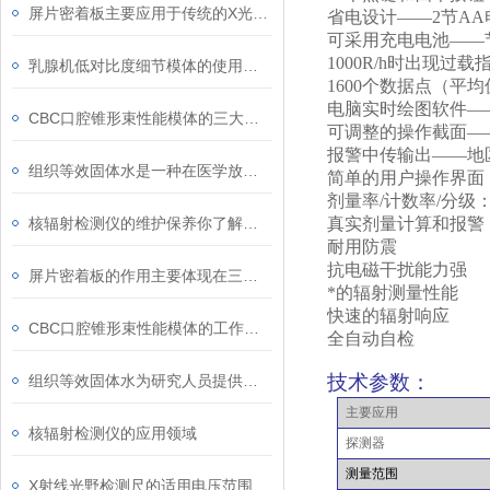
屏片密着板主要应用于传统的X光摄影系统中
省电设计——
2
节
AA
可采用充电电池——
1000R/h
时出现过载
乳腺机低对比度细节模体的使用注意事项
1600
个数据点（平均
电脑实时绘图软件—
CBC口腔锥形束性能模体的三大优点
可调整的操作截面—
报警中传输出——地
组织等效固体水是一种在医学放射治疗等领域中常用的物质
简单的用户操作界面
剂量率
/
计数率
/
分级
核辐射检测仪的维护保养你了解多少？
真实剂量计算和报警
耐用防震
抗电磁干扰能力强
屏片密着板的作用主要体现在三个方面
*的辐射测量性能
快速的辐射响应
CBC口腔锥形束性能模体的工作原理可从以下两方面解析
全自动自检
技术参数：
组织等效固体水为研究人员提供了可控的实验环境
主要应用
核辐射检测仪的应用领域
探测器
测量范围
X射线光野检测尺的适用电压范围是选择时的重要因素