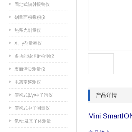
固定式辐射报警仪
剂量面积乘积仪
热释光剂量仪
X、γ剂量率仪
多功能核辐射检测仪
表面污染测量仪
电离室巡测仪
产品详情
便携式β/γ/中子谱仪
便携式中子测量仪
Mini SmartI
氡/钍及其子体测量