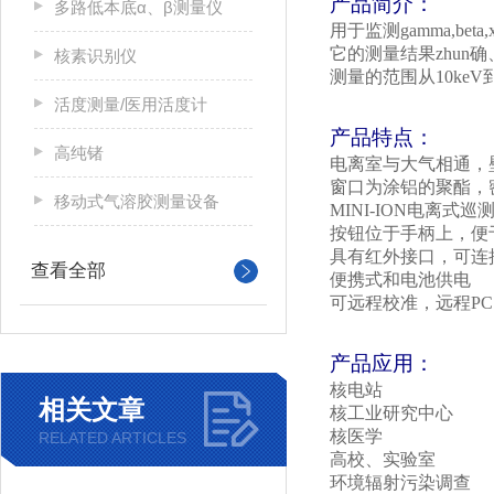
产品简介：
多路低本底α、β测量仪
用于监测
gamma,beta,
它的测量结果zhun
核素识别仪
测量的范围从
10keV
活度测量/医用活度计
产品特点：
高纯锗
电离室与大气相通，
窗口为涂铝的聚酯，
移动式气溶胶测量设备
MINI-ION
电离式巡
按钮位于手柄上，便
具有红外接口，可连
查看全部
便携式和电池供电
可远程校准，远程
PC
产品应用：
核电站
相关文章
核工业研究中心
核医学
RELATED ARTICLES
高校、实验室
环境辐射污染调查