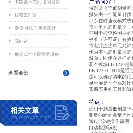
产品简介：
多路低本底α、β测量仪
特别适合于低剂量率
探头由一个能量补偿
核素识别仪
可以在转速表模式或
指示单元的剂量率，
活度测量/医用活度计
可用于检查检测器的
校准（许可证）有效
高纯锗
将电源连接单元允许
作为本地的剂量率的
移动式气溶胶测量设备
然而，即使在这样的
基本模块
LB 1230
是
LB 123 D - H10
是通
查看全部
这可以确保清晰的用
显示屏是一个高对比
普遍应用的工具和编
特点：
相关文章
适用于测量低剂量率
测量的新的数量周围
RELATED ARTICLES
通过
5
软键操作简便
自动检测识别