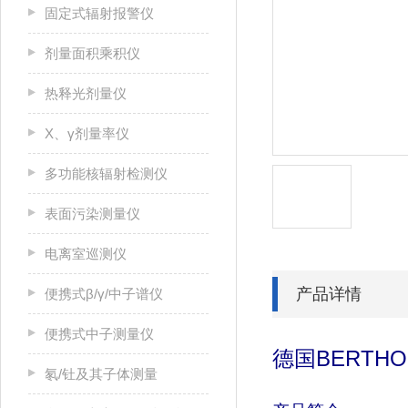
固定式辐射报警仪
剂量面积乘积仪
热释光剂量仪
X、γ剂量率仪
多功能核辐射检测仪
表面污染测量仪
电离室巡测仪
产品详情
便携式β/γ/中子谱仪
便携式中子测量仪
德国
BERTHO
氡/钍及其子体测量