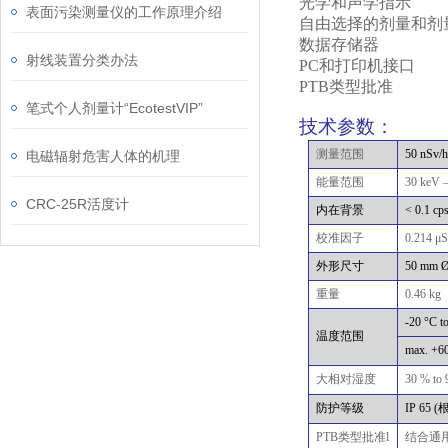
光学和声学指示
表面污染测量仪的工作原理介绍
自由选择的剂量和剂
数据存储器
射线装置分类办法
PC
和打印机接口
PTB
类型批准
笔式个人剂量计“EcotestVIP”
技术参数：
测量范围
50 nSv/
电磁辐射危害人体的机理
能量范围
30 keV
CRC-25R活度计
内在背景
< 0.1 cp
校准因子
0.214
μ
S
外形尺寸
50 mm Ø
重量
0.46 kg
-20
°
C t
温度范围
max. +6
大相对湿度
30 % to
防护等级
IP 65 (
PTB
类型批准
l
结合通