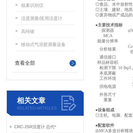
◎食品、水中放射
核素识别仪
◎土壤、建材、地
◎废弃物或产成品的
活度测量/医用活度计
●主要技术指标
探测器
φ
高纯锗
MCA
能量分辨率
移动式气溶胶测量设备
Cs
分析核素
通信接口
查看全部
样品杯容积
检测下限
10 Bq
本底屏蔽
工作环境
供电电源
外形尺寸
相关文章
重量
RELATED ARTICLES
●设备组成
◎主机、电脑、配套
●配套软件
CRC-25R活度计 总代*
◎MCA多道分析模