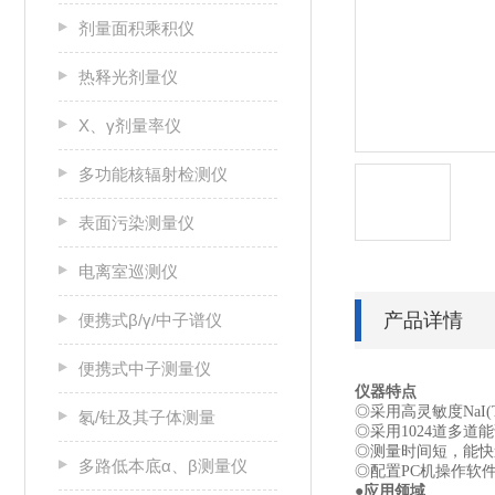
剂量面积乘积仪
热释光剂量仪
X、γ剂量率仪
多功能核辐射检测仪
表面污染测量仪
电离室巡测仪
产品详情
便携式β/γ/中子谱仪
便携式中子测量仪
仪器特点
◎采用高灵敏度NaI
氡/钍及其子体测量
◎采用1024道多
◎测量时间短，能快速区
多路低本底α、β测量仪
◎配置PC机操作软
●应用领域