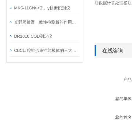
◎数据计算处理模块
MKS-11GN中子、γ核素识别仪
光野照射野一致性检测板的作用是验证几何重合度
DR1010 COD测定仪
在线咨询
CBC口腔锥形束性能模体的三大优点
产品
您的单位
您的姓名