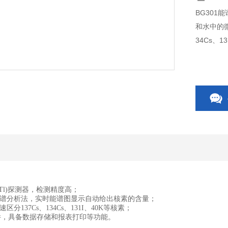
BG30
和水中的
34Cs、
(Tl)探测器，检测精度高；
道能谱分析法，实时能谱图显示自动给出核素的含量；
分137Cs、134Cs、131I、40K等核素；
件，具备数据存储和报表打印等功能。