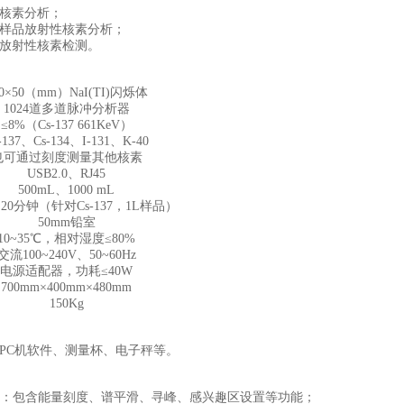
性核素分析；
质样品放射性核素分析；
放射性核素检测。
50×50（mm）NaI(TI)闪烁体
1024道多道脉冲分析器
≤8%（Cs
-137
661KeV）
-137
、Cs
-134
、I
-131
、K
-40
也可通过刻度测量其他核素
USB2.0、RJ45
500mL、1000 mL
/L,20分钟（针对Cs
-137
，1L样品）
50mm铅室
10~35℃，相对湿度≤80%
交流100~240V、50~60Hz
电源适配器，功耗≤40W
700mm×400mm×480mm
150Kg
PC机软件、测量杯、电子秤等。
块：包含能量刻度、谱平滑、寻峰、感兴趣区设置等功能；