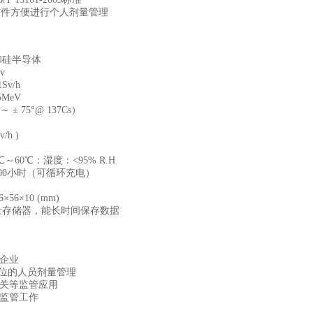
C软件方便进行个人剂量管理
体和硅半导体
v
1Sv/h
5MeV
°～ ± 75°@ 137Cs）
v/h )
℃～60℃：湿度：<95% R.H
00小时（可循环充电）
6×56×10 (mm)
量存储器，能长时间保存数据
企业
单位的人员剂量管理
关等监管应用
监管工作