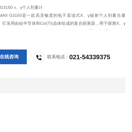
X G3150 x、γ个人剂量计
MAX G3150是一款高灵敏度的电子直读式X、γ辐射个人剂量当量
它采用由硅半导体和CsI(Tl)晶体组成的复合探测器，用于探测X、γ
剂量当量（率），并加以多种能量补偿技术。数据通讯采用通用的USB
用配套的应用软件可实现个人剂量计的管理。
021-54339375
在线咨询
联系电话：