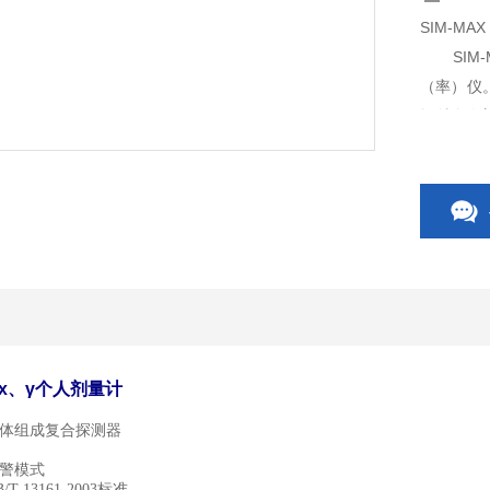
SIM-MA
SIM-
（率）仪。
辐射个人
接口，使
50 x、γ个人剂量计
)晶体组成复合探测器
警模式
13161-2003标准