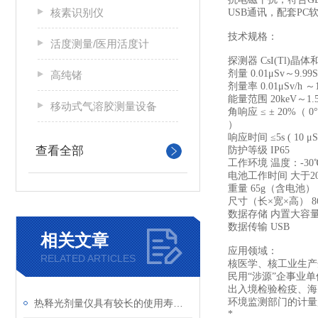
核素识别仪
USB通讯，配套P
技术规格：
活度测量/医用活度计
探测器
CsI(Tl)晶
剂量
0.01μSv～9.99S
高纯锗
剂量率
0.01μSv/h ～
能量范围
20keV～1.
移动式气溶胶测量设备
角响应
≤ ± 20%（ 0
）
响应时间
≤5s ( 10 μS
查看全部
防护等级
IP65
工作环境
温度：-30
电池工作时间
大于2
重量
65g（含电池）
尺寸（长×宽×高）
8
数据存储
内置大容
数据传输
USB
相关文章
应用领域：
RELATED ARTICLES
核医学、核工业生产
民用“涉源”企事业
出入境检验检疫、海
环境监测部门的计量
热释光剂量仪具有较长的使用寿命和较低的维护成本
*