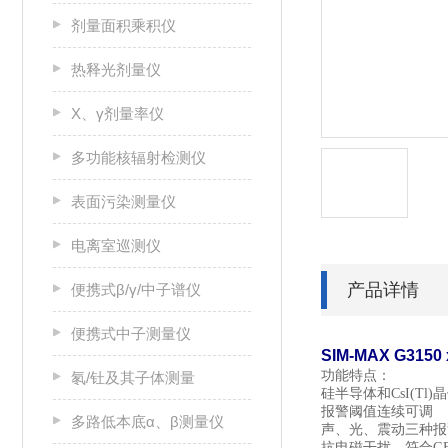
剂量面积乘积仪
热释光剂量仪
X、γ剂量率仪
多功能核辐射检测仪
表面污染测量仪
电离室巡测仪
产品详情
便携式β/γ/中子谱仪
便携式中子测量仪
SIM-MAX G31
功能特点：
氡/钍及其子体测量
硅半导体和CsI(Tl
报警阈值连续可调
多路低本底α、β测量仪
声、光、震动三种报
抗电磁干扰，符合GB/T 