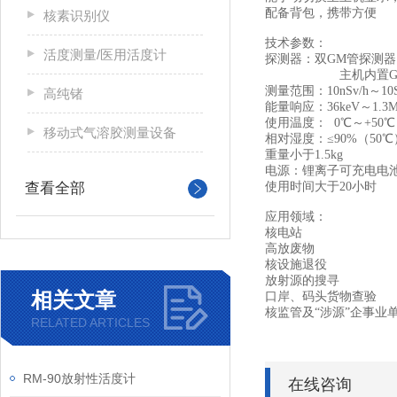
配备背包，携带方便
核素识别仪
技术参数：
活度测量/医用活度计
探测器：双GM管探测
主机内置GM
测量范围：10nSv/h～10S
高纯锗
能量响应：36keV～1.3M
使用温度： 0℃～+50
移动式气溶胶测量设备
相对湿度：≤90%（50℃
重量小于1.5kg
电源：锂离子可充电电
查看全部
使用时间大于20小时
应用领域：
核电站
高放废物
核设施退役
放射源的搜寻
相关文章
口岸、码头货物查验
核监管及“涉源”企事业
RELATED ARTICLES
RM-90放射性活度计
在线咨询