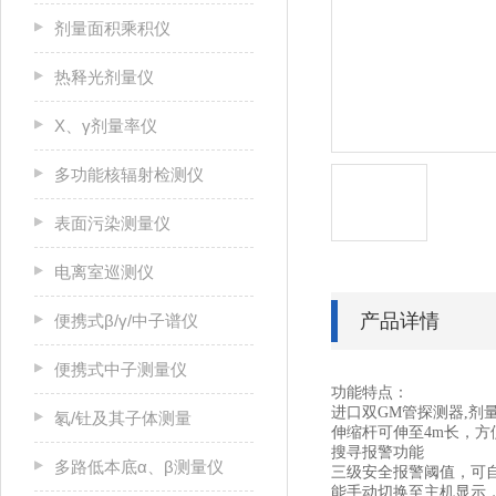
剂量面积乘积仪
热释光剂量仪
X、γ剂量率仪
多功能核辐射检测仪
表面污染测量仪
电离室巡测仪
产品详情
便携式β/γ/中子谱仪
便携式中子测量仪
功能特点：
进口双GM管探测器,剂
氡/钍及其子体测量
伸缩杆可伸至4m长，方
搜寻报警功能
多路低本底α、β测量仪
三级安全报警阈值，可
能手动切换至主机显示