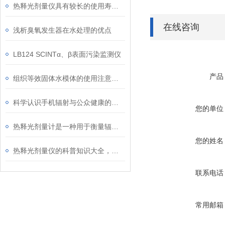
热释光剂量仪具有较长的使用寿命和较低的维护成本
在线咨询
浅析臭氧发生器在水处理的优点
LB124 SCINTα、β表面污染监测仪
产品
组织等效固体水模体的使用注意事项
科学认识手机辐射与公众健康的关系
您的单位
热释光剂量计是一种用于衡量辐射剂量的仪器
您的姓名
热释光剂量仪的科普知识大全，你真不一定都懂
联系电话
常用邮箱