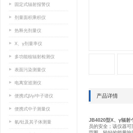
固定式辐射报警仪
剂量面积乘积仪
热释光剂量仪
X、γ剂量率仪
多功能核辐射检测仪
表面污染测量仪
电离室巡测仪
产品详情
便携式β/γ/中子谱仪
便携式中子测量仪
JB4020型
X、γ辐
氡/钍及其子体测量
员的安全；该仪器可
范围、较好的能量响