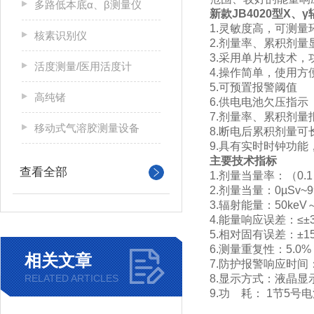
多路低本底α、β测量仪
新款JB4020型
X、
1.灵敏度高，可测量
核素识别仪
2.剂量率、累积剂量
3.采用单片机技术，
活度测量/医用活度计
4.操作简单，使用方
5.可预置报警阈值
高纯锗
6.供电电池欠压指示
7.剂量率、累积剂量
移动式气溶胶测量设备
8.断电后累积剂量可
9.具有实时时钟功
主要技术指标
查看全部
1.剂量当量率：（0.1～
2.剂量当量：0µSv~99
3.辐射能量：50keV～
4.能量响应误差：≤±
5.相对固有误差：±1
6.测量重复性：5.
相关文章
7.防护报警响应时间
RELATED ARTICLES
8.显示方式：液晶显
9.功 耗： 1节5