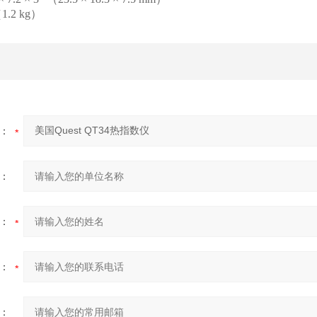
1.2 kg）
：
：
：
：
：