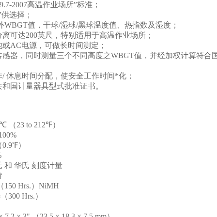
189.7-2007高温作业场所”标准；
6”供选择；
室外WBGT值，干球/湿球/黑球温度值、热指数及湿度；
分离可达200英尺，特别适用于高温作业场所；
池或AC电源，可做长时间测定；
传感器，同时测量三个不同高度之WBGT值，并经加权计算符合国
作/ 休息时间分配，使安全工作时间*化；
共和国计量器具型式批准证书。
℃ （23 to 212℉）
100%
（0.9℉）
%
 和 华氏 刻度计量
持
50 Hrs.）NiMH
00 Hrs.）
2 × 3" （23.5 × 18.3 × 7.5 mm）