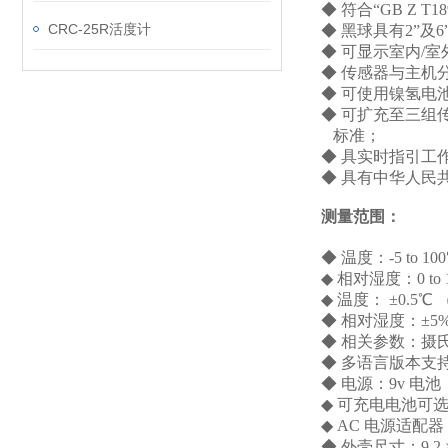
◆ 符合“GB Z T
CRC-25R活度计
◆ 黑球具有2”及
◆ 可显示室内/
◆ 传感器与主机
◆ 可使用镍氢电
◆ 可扩充至三组
标准；
◆ 具实时指引工
◆ 具有中华人民
测量范围：
◆
温度：-5 to 100
◆
相对湿度：0 to 
◆
温度： ±0.5℃ 
◆
相对湿度：±5
◆
相关参数：摄氏
◆
多语言版本支
◆
电源：9v 电池（1
◆
可充电电池可选（3
◆
AC 电源适配器
◆
外壳尺寸：9.2 × 7.