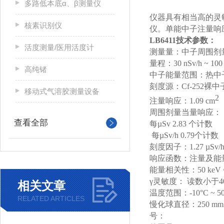
多路低本底α、β测量仪
仪器具有相当高的灵
核素识别仪
仪。单能中子注量响
LB6411
技术参数：
活度测量/医用活度计
测量量：中子周围剂
量程：
30 nSv/h ~ 100
高纯锗
中子能量范围：热中
刻度源：
Cf-252
裸中
移动式气溶胶测量设备
2
注量响应：
1.09 cm
周围剂量当量响应：
查看全部
每µSv 2.83 个计数
每µSv/h 0.79个计数
刻度因子：
1.27 µSv/h
响应函数：注量及能
能量相关性：
50 keV
γ
灵敏度： 读数小于
4
相关文章
温度范围：
-10°C ~ 5
RELATED ARTICLES
慢化球直径：
250 mm
号：