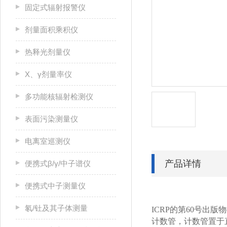
固定式辐射报警仪
剂量面积乘积仪
热释光剂量仪
X、γ剂量率仪
多功能核辐射检测仪
表面污染测量仪
电离室巡测仪
产品详情
便携式β/γ/中子谱仪
便携式中子测量仪
氡/钍及其子体测量
ICRP
的第
60
号出版物
计数管，计数管置于