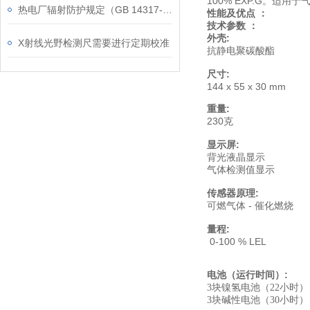
100% EXP.G
。适用于
热电厂辐射防护规定（GB 14317-93）
性能及优点
：
技术参数
：
外壳
:
X射线光野检测尺需要进行定期校准
抗静电聚碳酸酯
尺寸
:
144 x 55 x 30 mm
重量
:
230
克
显示屏
:
背光液晶显示
气体检测值显示
传感器原理
:
可燃气体
-
催化燃烧
量程
:
0-100 % LEL
电池（运行时间）
:
3
块镍氢电池
（22
小时
）
3
块碱性电池
（30
小时
）