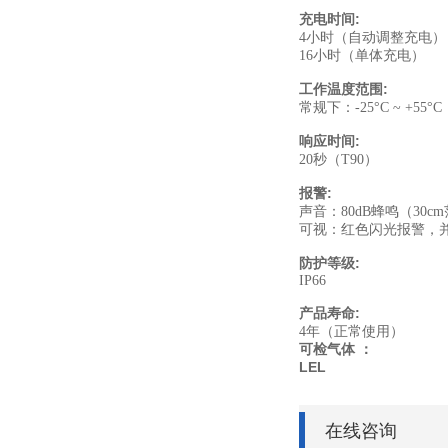
充电时间
:
4
小时（自动调整充电）
16
小时（单体充电）
工作温度范围
:
常规下：
-25°C ~ +55°C
响应时间
:
20
秒（
T90
）
报警
:
声音：
80dB
蜂鸣
（30cm
可视：红色闪光报警，
防护等级
:
IP66
产品寿命
:
4
年（正常使用）
可检气体
：
LEL
在线咨询