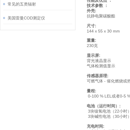
性能及优点
：
常见的五类辐射
技术参数
：
外壳
:
抗静电聚碳酸酯
美国雷曼COD测定仪
尺寸
:
144 x 55 x 30 mm
重量
:
230
克
显示屏
:
背光液晶显示
气体检测值显示
传感器原理
:
可燃气体
-
催化燃烧或
量程
:
0-100 % LEL
0-5 
或者
电池（运行时间）
:
3
（22
块镍氢电池
小时
3
（30
块碱性电池
小时
充电时间
: