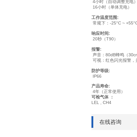
4
小时（自动调整充电
16
小时（单体充电）
工作温度范围
:
常规下：
-25
C ~ +55
°
°
响应时间
:
20
T90
秒（
）
报警
:
声音：
80dB
（30c
蜂鸣
可视：红色闪光报警，
防护等级
:
IP66
产品寿命
:
4
年（正常使用）
可检气体
：
LEL , CH4
在线咨询