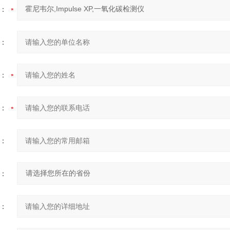
：
：
：
：
：
：
：