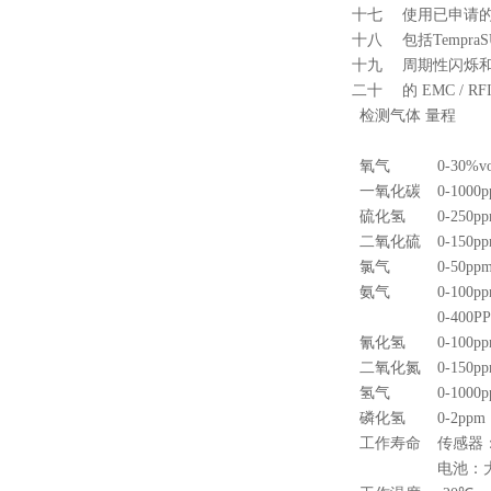
十七 使用已申请
十八 包括
Tempra
十九 周期性闪烁
二十 的
EMC / RF
检测气体 量程
氧气
0-30%v
一氧化碳
0-1000
硫化氢
0-250p
二氧化硫
0-150p
氯气
0-50pp
氨气
0-100p
0-400P
氰化氢
0-100p
二氧化氮
0-150p
氢气
0-1000
磷化氢
0-2ppm
工作寿命
传感器
电池：