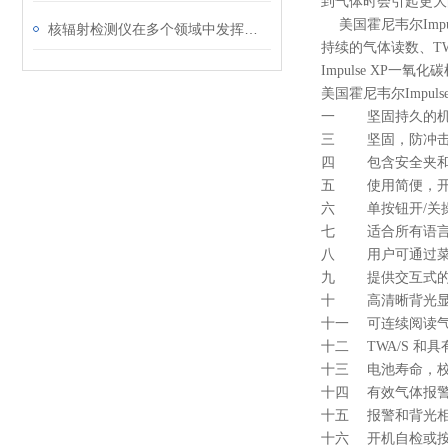
到气体时会引起更大
美国霍尼韦尔
Imp
核辐射检测仪在多个领域中发挥着关键作用
持续的气体读数、
TW
Impulse XP
一氧化碳
美国霍尼韦尔
Impuls
一 坚固持久的
三 坚固，防冲
四 包含安全夹和
五 使用简便，
六 单按钮开
/
关
七 适合所有语
八 用户可通过
九 提供交互式的
十 高清晰背光显
十一 可连续阅读
十二
TWA/S
和具
十三 电池寿命，
十四 有效气体报
十五 报警和背光相
十六 开机自检或