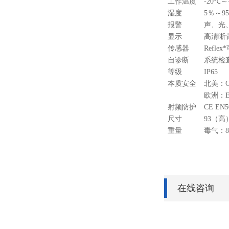
工作温度
-20℃
～
湿度
5
％～
9
报警
声、光
显示
高清晰
传感器
Reflex*
自诊断
系统检
等级
IP65
本质安全
北美：
欧洲：
射频防护
CE EN5
尺寸
93
（高
重量
毒气：
在线咨询