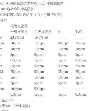
的
SureCell
传感器技术和
Reflex
元件检测技术
SURE
热补偿和冲击防护
和
/
或蜂鸣以增加置信度（用户可进行配置）
I
性能
报警点设置
一级报警点
二级报警点
S
TWA
ol
23.5%vol
19.5%vol
--------
--------
ppm
50ppm
100ppm
400ppm
35ppm
pm
10ppm
15ppm
15ppm
10ppm
pm
2ppm
5ppm
5ppm
2ppm
m
0.5ppm
1ppm
1ppm
0.5ppm
pm
25ppm
50ppm
35ppm
25ppm
PM
25ppm
50ppm
35ppm
25ppm
pm
5ppm
10ppm
10ppm
5ppm
pm
3ppm
5ppm
5ppm
3ppm
ppm
100ppm
500ppm
--------
--------
0.3ppm
1ppm
1ppm
0.3ppm
：至少
2
年
大于
3
年（
3V
锂电池）