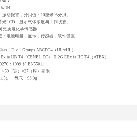
+50℃
5
％
RH
、振动报警，分贝值：
10
厘米
95
分贝。
背光
LCD
，显示气体浓度与工作状态。
可更换电化学传感器
查：电池电量，显示，传感器，软件设置
Class 1 Div 1 Groups ABCDT4（UL/cUL）
EEx ia IIB T4（CENEL EC） II 2G EEx ia IIC T4（ATEX）
0270
：
1999
和
EN55011
）
×50
（宽）
×27
（厚）毫米
81.5g
；
氧气
：
93.0g