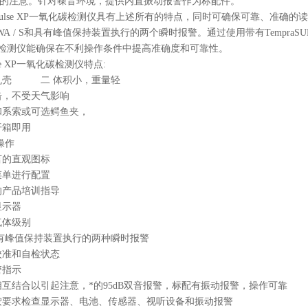
的注意。针对噪音环境，提供内置振动报警作为标配件。
ulse XP
一氧化碳
检测仪具有上述所有的特点，同时可确保可靠、准确的读
A / S
和具有峰值保持装置执行的两个瞬时报警。通过使用带有
TempraS
检测仪能确保在不利操作条件中提高准确度和可靠性。
e XP
一氧化碳
检测仪特点
:
机壳 二 体积小，重量轻
击，不受天气影响
系索或可选鳄鱼夹，
开箱即用
操作
言的直观图标
菜单进行配置
产品培训指导
示器
气体级别
有峰值保持装置执行的两种瞬时报警
校准和自检状态
警指示
互结合以引起注意，*的
95dB
双音报警，标配有振动报警，操作可靠
按要求检查显示器、电池、传感器、视听设备和振动报警