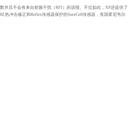
数并且不会有来自射频干扰
（RFI）
的误报。不仅如此，
XP
还提供了
URE
热冲击修正和
Reflex
传感器保护的
SureCell
传感器，美国霍尼韦尔