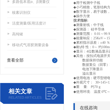
多路低本底α、β测量仪
◆
用于检测中子线
◆
小巧精致，笔形结构
◆
数字显示，易于读数
核素识别仪
◆
操作方便
技术指标
:
活度测量/医用活度计
◆
测量射线：中子线
◆
探测器： 硅半导体
高纯锗
◆
测量范围：
0.01
～
99.
◆
能量响应：
25KeV
～
1
◆
累积指示误差：
±40
％
移动式气溶胶测量设备
◆
耐
γ
特 性：
0
～ 约
100m
◆
显示：
4
位数液晶显示
◆
其他：按扣式电源开
查看全部
数据保持功能
数据复位（回零）
电池下降显示
溢出显示
◆
使用电池：硬币型锂
◆
外观尺寸：
30×145×
◆
重 量
:
约
70 g
相关文章
◆
使用环境
:
温度
:0℃
RELATED ARTICLES
在线咨询