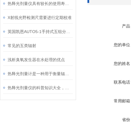
热释光剂量仪具有较长的使用寿命和较低的维护成本
X射线光野检测尺需要进行定期校准
产品
英国凯恩AUTO5-1手持式五组分汽车尾气分析仪
您的单位
常见的五类辐射
浅析臭氧发生器在水处理的优点
您的姓名
热释光剂量计是一种用于衡量辐射剂量的仪器
联系电话
热释光剂量仪的科普知识大全，你真不一定都懂
常用邮箱
省份