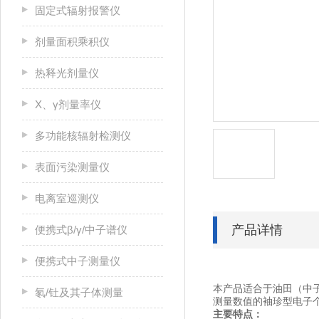
固定式辐射报警仪
剂量面积乘积仪
热释光剂量仪
X、γ剂量率仪
多功能核辐射检测仪
表面污染测量仪
电离室巡测仪
产品详情
便携式β/γ/中子谱仪
便携式中子测量仪
本产品适合于油田（中
氡/钍及其子体测量
测量数值的袖珍型电子
主要特点：