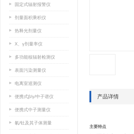
固定式辐射报警仪
剂量面积乘积仪
热释光剂量仪
X、γ剂量率仪
多功能核辐射检测仪
表面污染测量仪
电离室巡测仪
产品详情
便携式β/γ/中子谱仪
便携式中子测量仪
氡/钍及其子体测量
主要特点