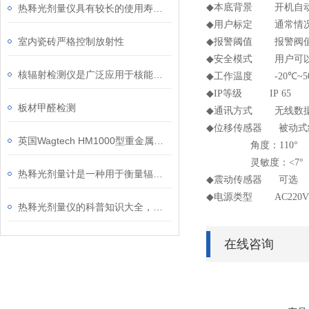
◆
本底背景 开机自动
热释光剂量仪具有较长的使用寿命和较低的维护成本
◆
用户标定 通常情况
室内瓷砖严格控制放射性
◆
报警阈值 报警阀值
◆
安全模式 用户可以
核辐射检测仪是广泛应用于核能领域中的重要设备
◆
工作温度
-20
℃
~5
◆
IP
等级
IP 65
板材甲醛检测
◆
通讯方式 无线数据
◆
位移传感器 被动式
英国Wagtech HM1000型重金属测定仪
角度：
110
°
灵敏度：
<7
°
热释光剂量计是一种用于衡量辐射剂量的仪器
◆
震动传感器 可选
◆
电源类型
AC220V
热释光剂量仪的科普知识大全，你真不一定都懂
在线咨询