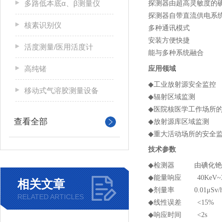
多路低本底α、β测量仪
探测器由超高灵敏度的
探测器自带直流供电系
核素识别仪
多种通讯模式
安装方便快捷
活度测量/医用活度计
能与多种系统融合
高纯锗
应用领域
◆
工业放射源安全监控
移动式气溶胶测量设备
◆
辐射区域监测
◆
医院核医学工作场所
查看全部
◆
放射源库区域监测
◆
重大活动场所的安全
技术参数
◆
检测器 由碘化铯
◆
能量响应
40KeV~
相关文章
◆
剂量率
0.01
μ
Sv/
RELATED ARTICLES
◆
线性误差
<15%
◆
响应时间
<2s