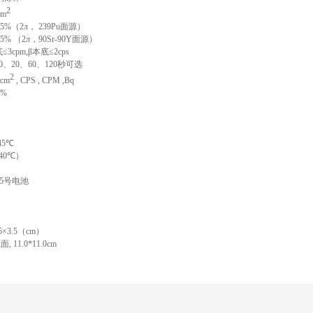
2
cm
35%（2л
，
239Pu
面源
）
35% （2л
，
90Sr-90Y
面源
）
底
≤3cpm,β
本底
≤2cps
0
、
20
、
60
、
120
秒可选
2
／
cm
, CPS , CPM ,Bq
0%
45℃
40℃
）
5
号电池
5×3.5
（
cm
）
截面
, 11.0*11.0cm