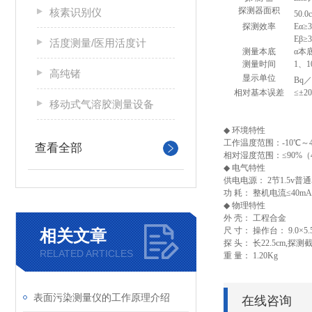
探测器面积
核素识别仪
50.0
探测效率
Eα≥
Eβ≥
活度测量/医用活度计
测量本底
α
本
测量时间
1
、
1
高纯锗
显示单位
Bq
相对基本误差
≤±2
移动式气溶胶测量设备
◆
环境特性
工作温度范围：
-10℃
～
查看全部
相对湿度范围：
≤90%
（
◆
电气特性
供电电源：
2
节
1.5v
普通
功 耗： 整机电流
≤40mA
◆
物理特性
外 壳： 工程合金
尺 寸： 操作台：
9.0×5.
相关文章
探 头： 长
22.5cm,
探测
RELATED ARTICLES
重 量：
1.20Kg
表面污染测量仪的工作原理介绍
在线咨询