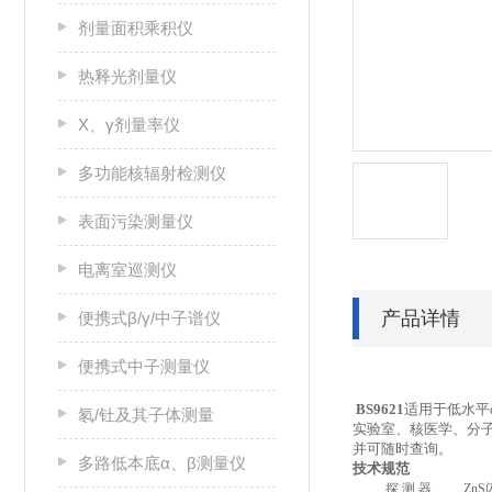
剂量面积乘积仪
热释光剂量仪
X、γ剂量率仪
多功能核辐射检测仪
表面污染测量仪
电离室巡测仪
产品详情
便携式β/γ/中子谱仪
便携式中子测量仪
BS9621
适用于低水平
氡/钍及其子体测量
实验室、核医学、分
并可随时查询。
多路低本底α、β测量仪
技术规范
探 测 器
ZnS