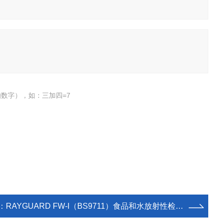
数字），如：三加四=7
：
RAYGUARD FW-I（BS9711）食品和水放射性检测仪