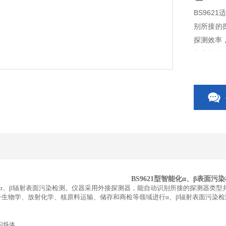
BS962
别所接的
探测效率
和商检等
制，可实
BS9621
型智能化
α
、
β
表面污染
α、β辐射表面污染检测。仪器采用外接探测器，能自动识别所接的探测器类型
子生物学、放射化学、核原料运输、储存和商检等领域进行α、β辐射表面污染
闪烁体