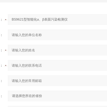
：
：
：
：
：
：